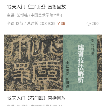
12天入门《三门记》直播回放
主讲: 彭博锋 (
中国美术学院本科
)
全课:12节 / 总时长 20:09:39
￥39
260

12天入门《石门颂》直播回放