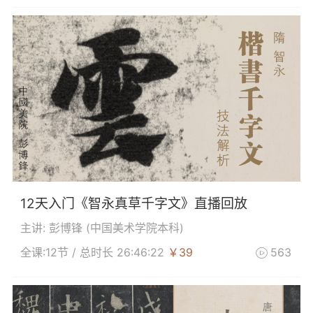
12天入门《智永真草千字文》直播回放
主讲: 彭博锋 (
中国美术学院本科
)
全课:12节 / 总时长 26:46:22
￥39
563
