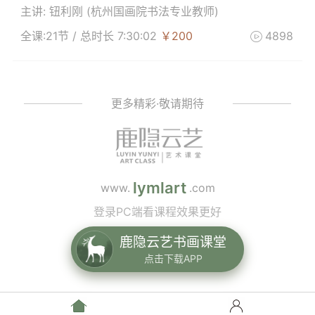
主讲: 钮利刚 (
杭州国画院书法专业教师
)
全课:21节 / 总时长 7:30:02
￥200
4898

更多精彩·敬请期待
lymlart
www.
.com
登录PC端看课程效果更好
鹿隐云艺书画课堂
点击下载APP