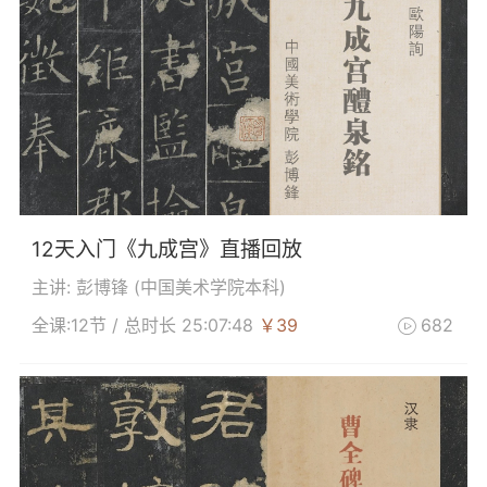
12天入门《九成宫》直播回放
主讲: 彭博锋 (
中国美术学院本科
)
全课:12节 / 总时长 25:07:48
￥39
682
