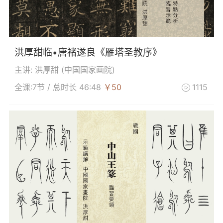
洪厚甜临•唐褚遂良《雁塔圣教序》
主讲: 洪厚甜 (
中国国家画院
)
全课:7节 / 总时长 46:48
￥50
1115
