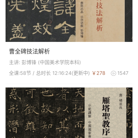
曹全碑技法解析
主讲: 彭博锋 (
中国美术学院本科
)
全课:58节 / 总时长 12:16:24
(更新中)
￥278
1547
