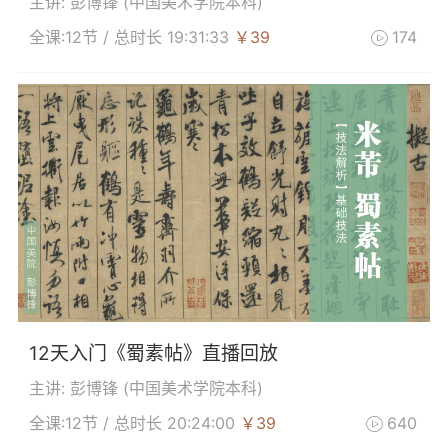
主讲: 彭博锋 (
中国美术学院本科
)
全课:12节 / 总时长 19:31:33
￥39
174

12天入门《蜀素帖》直播回放
主讲: 彭博锋 (
中国美术学院本科
)
全课:12节 / 总时长 20:24:00
￥39
640
