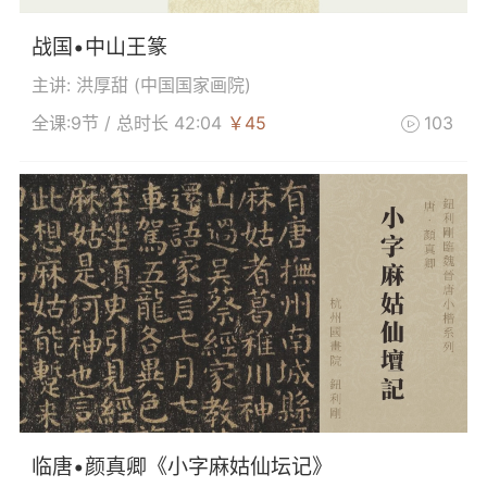
战国•中山王篆
主讲: 洪厚甜 (
中国国家画院
)
全课:9节 / 总时长 42:04
￥45
103

临唐•颜真卿《小字麻姑仙坛记》