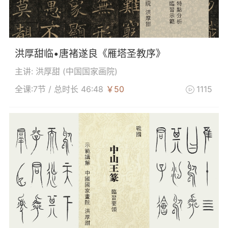
洪厚甜临•唐褚遂良《雁塔圣教序》
主讲: 洪厚甜 (
中国国家画院
)
全课:7节 / 总时长 46:48
￥50
1115
