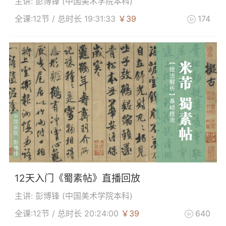
主讲: 彭博锋 (
中国美术学院本科
)
全课:12节 / 总时长 19:31:33
￥39
174

12天入门《蜀素帖》直播回放
主讲: 彭博锋 (
中国美术学院本科
)
全课:12节 / 总时长 20:24:00
￥39
640
