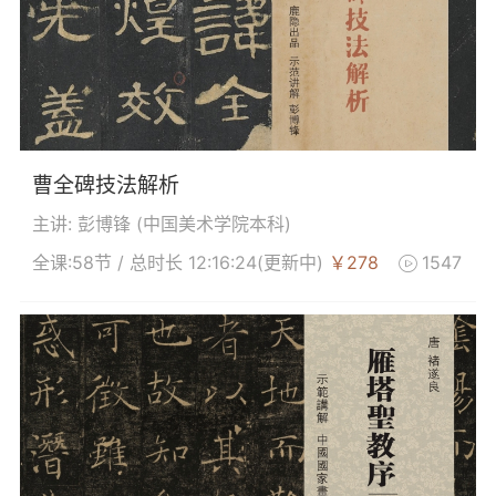
曹全碑技法解析
主讲: 彭博锋 (
中国美术学院本科
)
全课:58节 / 总时长 12:16:24
(更新中)
￥278
1547
