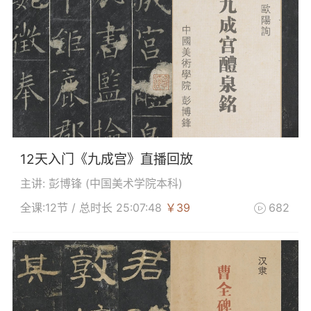
12天入门《九成宫》直播回放
主讲: 彭博锋 (
中国美术学院本科
)
全课:12节 / 总时长 25:07:48
￥39
682
