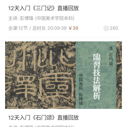
12天入门《三门记》直播回放
主讲: 彭博锋 (
中国美术学院本科
)
全课:12节 / 总时长 20:09:39
￥39
260

12天入门《石门颂》直播回放