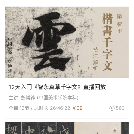
12天入门《智永真草千字文》直播回放
主讲: 彭博锋 (
中国美术学院本科
)
全课:12节 / 总时长 26:46:22
￥39
563
