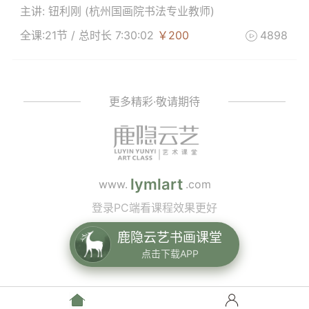
主讲: 钮利刚 (
杭州国画院书法专业教师
)
全课:21节 / 总时长 7:30:02
￥200
4898

更多精彩·敬请期待
lymlart
www.
.com
登录PC端看课程效果更好
鹿隐云艺书画课堂
点击下载APP