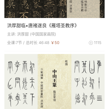
洪厚甜临•唐褚遂良《雁塔圣教序》
主讲: 洪厚甜 (
中国国家画院
)
全课:7节 / 总时长 46:48
￥50
1115
