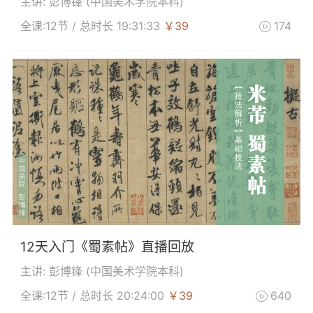
主讲: 彭博锋 (
中国美术学院本科
)
全课:12节 / 总时长 19:31:33
￥39
174

12天入门《蜀素帖》直播回放
主讲: 彭博锋 (
中国美术学院本科
)
全课:12节 / 总时长 20:24:00
￥39
640
