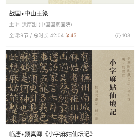
战国•中山王篆
主讲: 洪厚甜 (
中国国家画院
)
全课:9节 / 总时长 42:04
￥45
103

临唐•颜真卿《小字麻姑仙坛记》