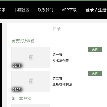
登录 / 注册
术家
书画社区
联系我们
APP下载
目录
免费试听课程
免费
第一节
云水法创作
02:11
免费
第二节
鹿角枝枯树法
08:57
第一章 树法