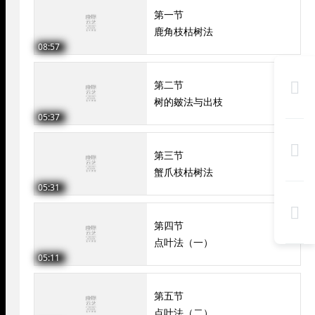
第一节
鹿角枝枯树法
08:57

第二节
树的皴法与出枝
05:37

第三节
蟹爪枝枯树法
05:31

第四节
点叶法（一）
05:11
第五节
点叶法（二）