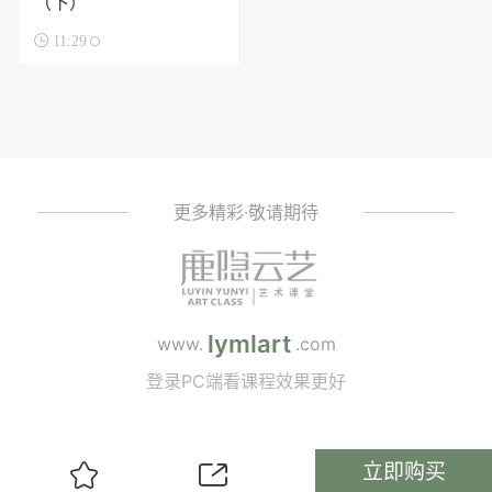
（下）

11:29
更多精彩·敬请期待
lymlart
www.
.com
登录PC端看课程效果更好
立即购买

