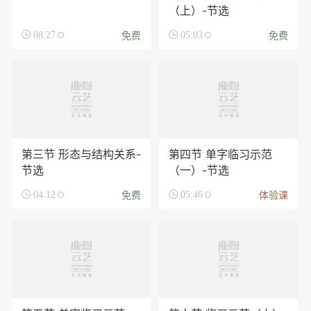
（上）-节选
免费
免费

08:27

05:03
第三节 形态与结构关系-
第四节 单字临习示范
节选
（一）-节选
免费
体验课

04:12

05:46