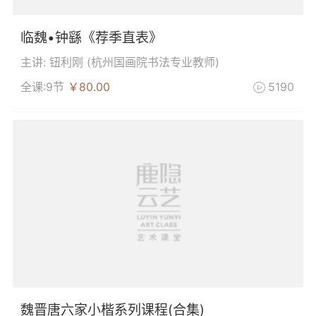
临魏•钟繇《荐季直表》
主讲: 钮利刚 (
杭州国画院书法专业教师
)
全课:9节
￥80.00
5190

魏晋唐六家小楷系列课程(合集)