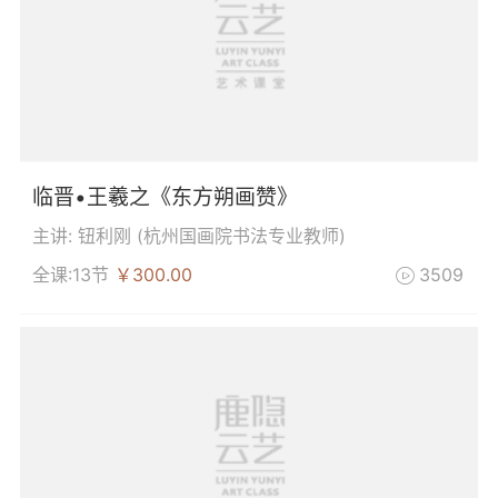
临晋•王羲之《东方朔画赞》
主讲: 钮利刚 (
杭州国画院书法专业教师
)
全课:13节
￥300.00
3509
