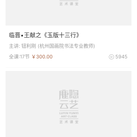
临晋•王献之《玉版十三行》
主讲: 钮利刚 (
杭州国画院书法专业教师
)
全课:17节
￥300.00
5945
