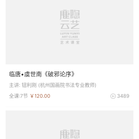
临唐•虞世南《破邪论序》
主讲: 钮利刚 (
杭州国画院书法专业教师
)
全课:7节
￥120.00
3489
