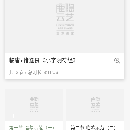

临唐•褚遂良《小字阴符经》
共12节 / 总时长 3:11:06

第一节 临摹示范（一）
第二节 临摹示范（二）