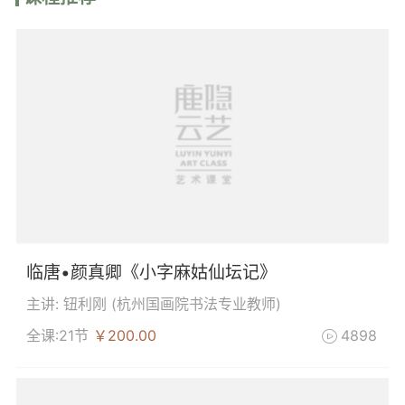
临唐•颜真卿《小字麻姑仙坛记》
主讲: 钮利刚 (
杭州国画院书法专业教师
)
全课:21节
￥200.00
4898
