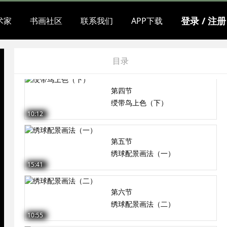
绶带鸟墨稿（下）
08:40
登录 / 注册
术家
书画社区
联系我们
APP下载
第三节
绶带鸟上色（上）
目录
15:08
第四节
绶带鸟上色（下）
10:12
第五节
绣球配景画法（一）
15:41
第六节
绣球配景画法（二）
10:55