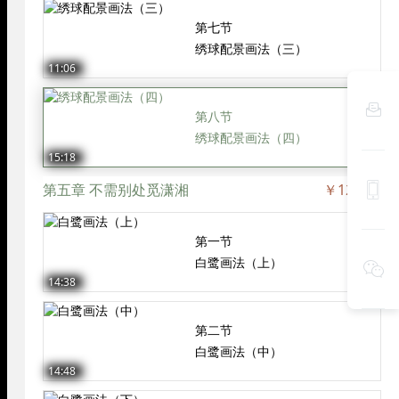
第七节
绣球配景画法（三）
11:06

第八节
绣球配景画法（四）
15:18

第五章 不需别处觅潇湘
￥120.00
第一节
白鹭画法（上）

14:38
第二节
白鹭画法（中）
14:48