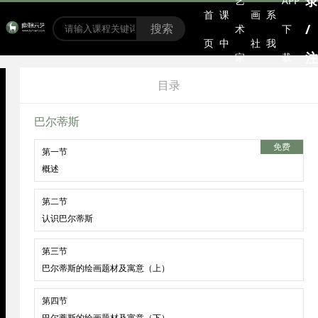
录
艺
APP
首
课
画
系
/
搜索
术
下
页
中
社
我
注
家
载
心
区
们
册
目录
巴尔蒂斯
免费
第一节
概述
第二节
认识巴尔蒂斯
第三节
巴尔蒂斯的绘画题材及寓意（上）
第四节
巴尔蒂斯的绘画题材及寓意（下）