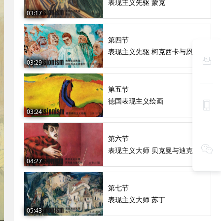
表现主义先驱 蒙克
03:17
第四节
表现主义先驱 柯克西卡与恩索尔

03:29
第五节
德国表现主义绘画

03:24
第六节

表现主义大师 贝克曼与迪克斯
04:27
第七节
表现主义大师 苏丁
05:43