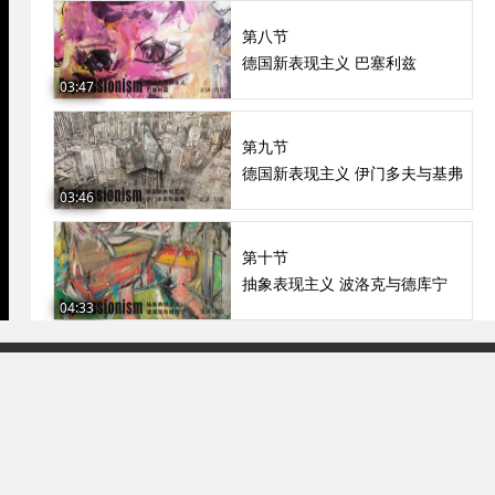
第八节
德国新表现主义 巴塞利兹
03:47
第九节
德国新表现主义 伊门多夫与基弗
03:46
第十节
抽象表现主义 波洛克与德库宁
04:33
93号-2