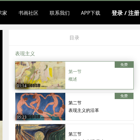
登录 / 注册
术家
书画社区
联系我们
APP下载
目录
表现主义
免费
第一节
概述
01:14
免费
第二节
表现主义的沿革
05:23
第三节