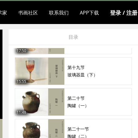
第十七节
登录 / 注册
术家
书画社区
联系我们
APP下载
玻璃器皿（上）
10:32
第十八节
目录
玻璃器皿（中）
17:50
第十九节
玻璃器皿（下）
15:55
第二十节
陶罐（一）
11:48
第二十一节
陶罐（二）