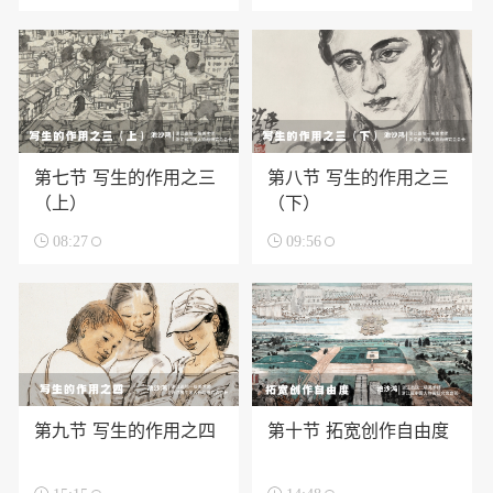
第七节 写生的作用之三
第八节 写生的作用之三
（上）
（下）

08:27

09:56
第九节 写生的作用之四
第十节 拓宽创作自由度