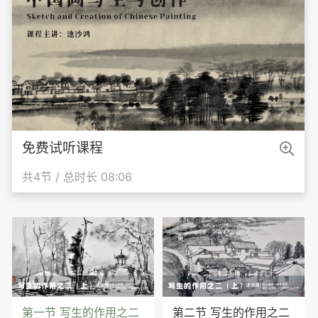

免费试听课程
共4节 / 总时长 08:06

第一节 写生的作用之二
第二节 写生的作用之二