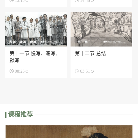

15:15

14:48
第十一节 慢写、速写、
第十二节 总结
默写

08:25

03:51
课程推荐