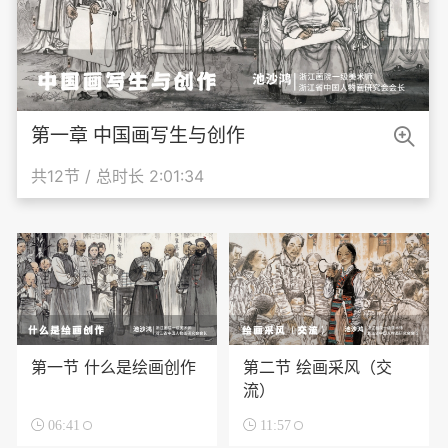

第一章 中国画写生与创作
共12节 / 总时长 2:01:34
第一节 什么是绘画创作
第二节 绘画采风（交
流）

06:41

11:57