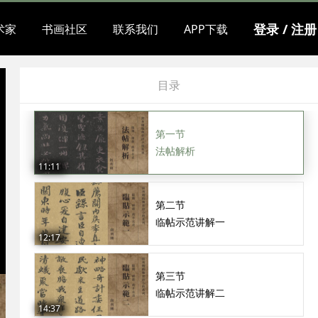
体验课
登录 / 注册
术家
书画社区
联系我们
APP下载
第四节
法帖解析
14:09
目录
第一章 临魏•钟繇《荐季直表》
￥80.00
第一节
法帖解析
11:11
第二节
临帖示范讲解一
12:17
第三节
临帖示范讲解二
14:37