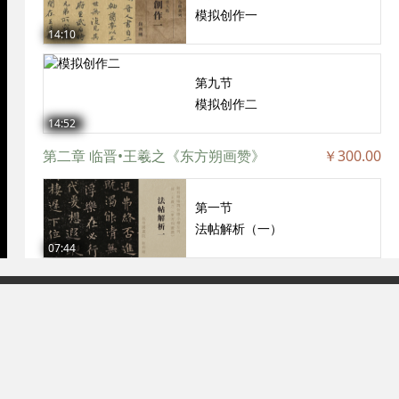
模拟创作一
14:10
第九节
模拟创作二
14:52
第二章 临晋•王羲之《东方朔画赞》
￥300.00
第一节
法帖解析（一）
07:44
第二节
法帖解析（二）
93号-2
09:40
第三节