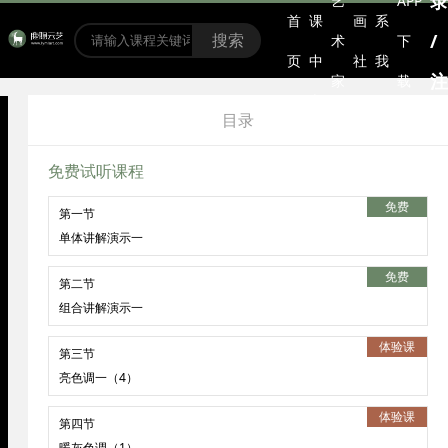
录
艺
APP
首
课
画
系
/
搜索
术
下
页
中
社
我
注
家
载
心
区
们
册
目录
免费试听课程
免费
第一节
单体讲解演示一
免费
第二节
组合讲解演示一
体验课
第三节
亮色调一（4）
体验课
第四节
暖灰色调（1）