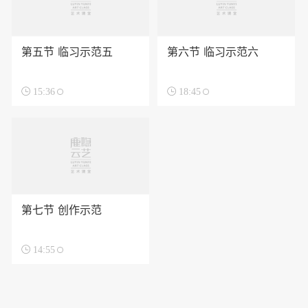
第五节 临习示范五
第六节 临习示范六

15:36

18:45
第七节 创作示范

14:55