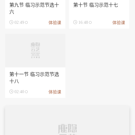
第九节 临习示范节选十
第十节 临习示范十七
六
体验课
体验课

02:49

16:48
第十一节 临习示范节选
十八
体验课

02:40