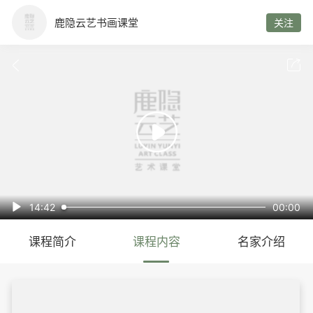
鹿隐云艺书画课堂
关注



14:42
00:00

课程简介
课程内容
名家介绍