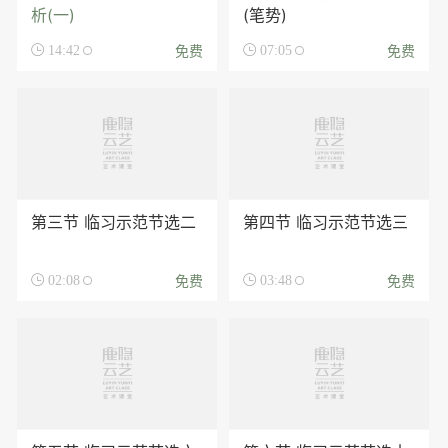
析(一)
(笔势)
免费
免费

14:42

07:05
第三节 临习示范节选二
第四节 临习示范节选三
免费
免费

02:08

03:48