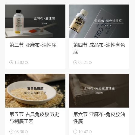
第三节 亚麻布-油性底
第四节 成品布-油性有色
底

15:02

02:21
第五节 古典兔皮胶历史
第六节 亚麻布-兔皮胶油
与制底工艺
性底

08:30

10:47