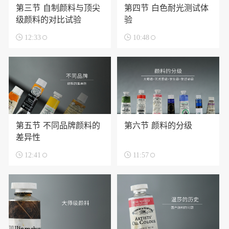
第三节 自制颜料与顶尖
第四节 白色耐光测试体
级颜料的对比试验
验

12:33

10:48
第五节 不同品牌颜料的
第六节 颜料的分级
差异性

12:41

11:57