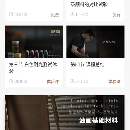
级颜料的对比试验
免费
免费

12:01

12:33
第三节 白色耐光测试体
第四节 课程总结
验
体验课
体验课

10:48

07:10