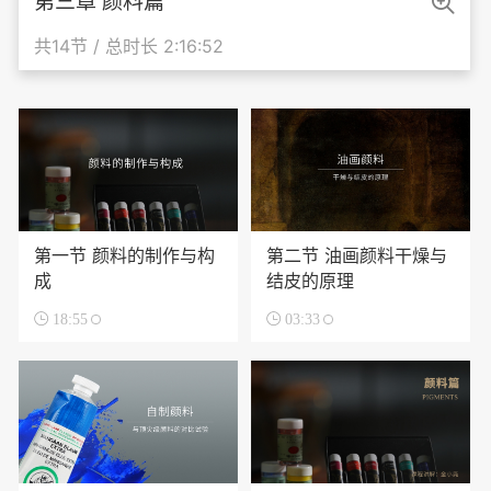

第三章 颜料篇
共14节 / 总时长 2:16:52
第一节 颜料的制作与构
第二节 油画颜料干燥与
成
结皮的原理

18:55

03:33