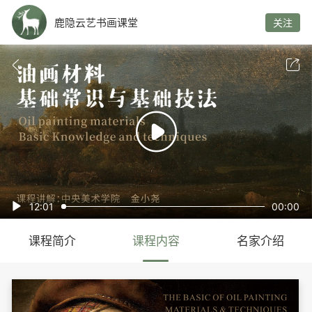
鹿隐云艺书画课堂
关注



12:01
00:00

课程简介
课程内容
名家介绍