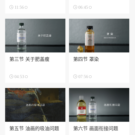

11:56

06:45
第三节 关于肥盖瘦
第四节 罩染

04:53

07:56
第五节 油画的吸油问题
第六节 画面衔接问题