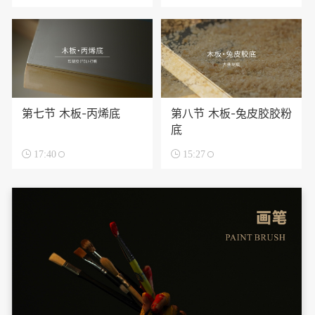
第七节 木板-丙烯底
第八节 木板-兔皮胶胶粉
底

17:40

15:27