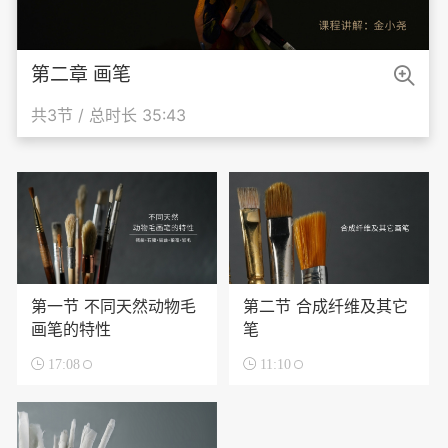

第二章 画笔
共3节 / 总时长 35:43
第一节 不同天然动物毛
第二节 合成纤维及其它
画笔的特性
笔

17:08

11:10