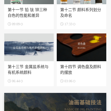
第十一节 铅 钛 锌三种
第十二节 颜料系列划分
白色的性能和差异
及命名

09:09

17:33
第十三节 金属盐系统与
第十四节 调色盘及颜料
有机系统颜料
的摆放

06:44

03:06