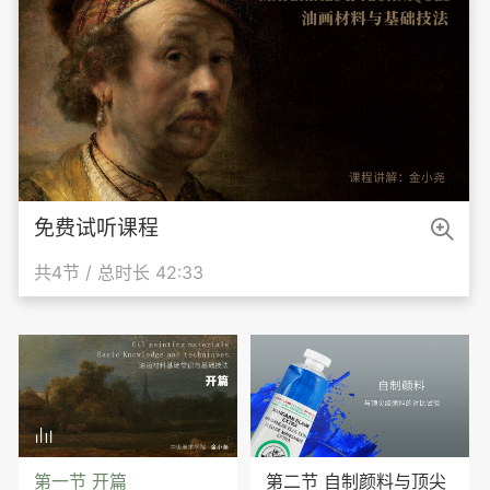

免费试听课程
共4节 / 总时长 42:33

第一节 开篇
第二节 自制颜料与顶尖