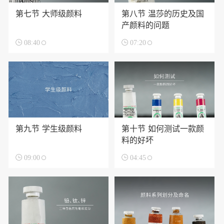
第七节 大师级颜料
第八节 温莎的历史及国
产颜料的问题

08:40

07:20
第九节 学生级颜料
第十节 如何测试一款颜
料的好坏

09:00

04:45