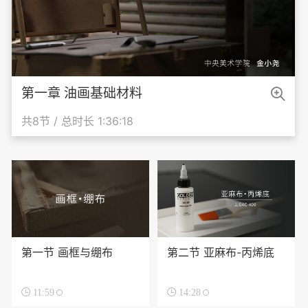

第一章 油画基础材料
共8节 / 总时长 1:36:18
第一节 画框与绷布
第二节 亚麻布-丙烯底

11:59

14:28