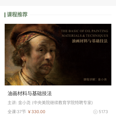
课程推荐
油画材料与基础技法
主讲: 金小尧 (
中央美院继续教育学院特聘专家
)
全课:37节
￥330.00
5173
