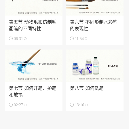
第五节 动物毛和仿制毛
第六节 不同形制水彩笔
画笔的不同特性
的表现性

06:31

11:54
第七节 如何开笔、护笔
第八节 如何洗笔
和放笔

02:27

13:16