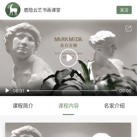
鹿隐云艺书画课堂
关注



06:31
00:00

课程简介
课程内容
名家介绍