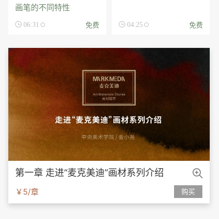
画笔的不同特性
免费
免费

06:31

04:25

第一章 走进“麦克美迪”画材系列介绍
￥5/章
购买