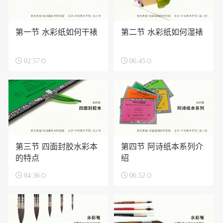
第一节 水彩纸如何干裱
第二节 水彩纸如何湿裱

02:57

06:45
第三节 四面封胶水彩本
第四节 阿诗纸本系列介
的特点
绍

04:36

06:52