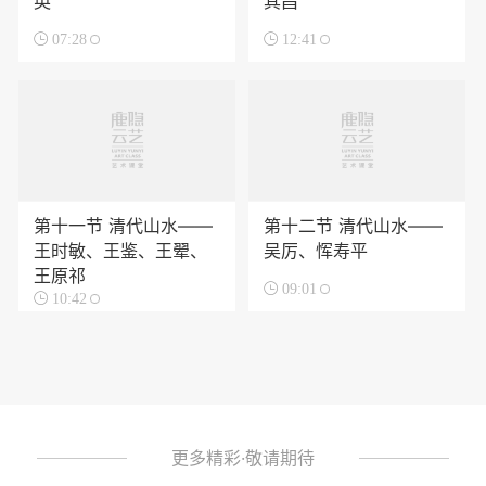
英
其昌

07:28

12:41
第十一节 清代山水——
第十二节 清代山水——
王时敏、王鉴、王翚、
吴厉、恽寿平
王原祁

09:01

10:42
更多精彩·敬请期待