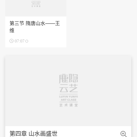
第三节 隋唐山水——王
维

07:07

第四章 山水画盛世