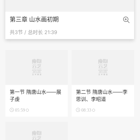

第三章 山水画初期
共3节 / 总时长 21:39
第一节 隋唐山水——展
第二节 隋唐山水——李
子虔
思训、李昭道

05:59

08:33