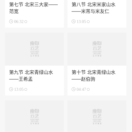
第七节 北宋三大家——
第八节 北宋米家山水
范宽
——米芾与米友仁

06:32

13:05
第九节 北宋青绿山水
第十节 北宋青绿山水
——王希孟
——赵伯驹

13:05

04:47