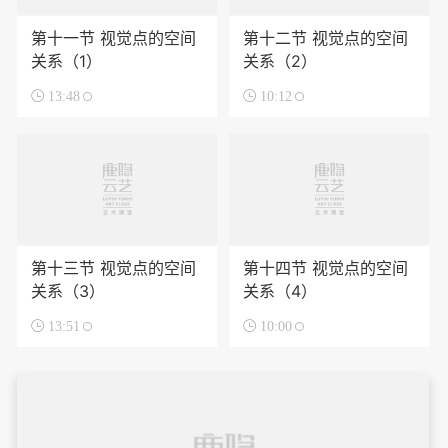
第十一节 视觉点的空间
第十二节 视觉点的空间
关系（1）
关系（2）

13:48

10:12
第十三节 视觉点的空间
第十四节 视觉点的空间
关系（3）
关系（4）

13:51

10:00