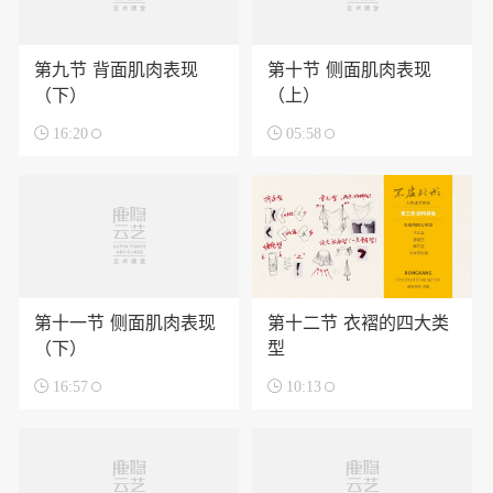
第九节 背面肌肉表现
第十节 侧面肌肉表现
（下）
（上）

16:20

05:58
第十一节 侧面肌肉表现
第十二节 衣褶的四大类
（下）
型

16:57

10:13