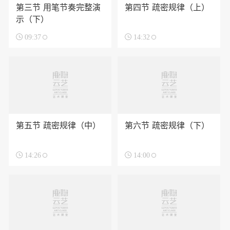
第三节 用笔节奏完整演
第四节 疏密规律（上）
示（下）

09:37

14:32
第五节 疏密规律（中）
第六节 疏密规律（下）

14:26

14:00