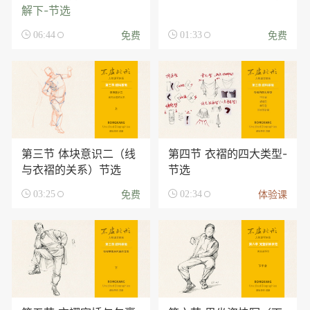
解下-节选
免费
免费

06:44

01:33
第三节 体块意识二（线
第四节 衣褶的四大类型-
与衣褶的关系）节选
节选
免费
体验课

03:25

02:34