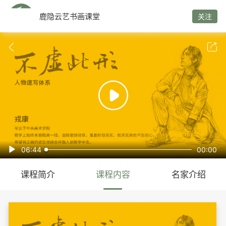
鹿隐云艺书画课堂
关注



06:44
00:00

课程简介
课程内容
名家介绍