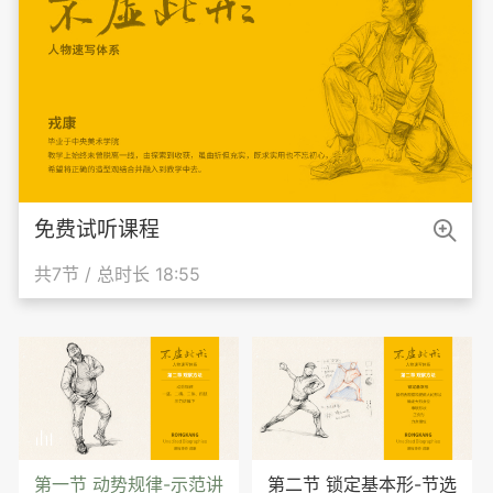

免费试听课程
共7节 / 总时长 18:55

第一节 动势规律-示范讲
第二节 锁定基本形-节选