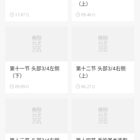
（上）

13:07

09:40
第十一节 头部3/4左侧
第十二节 头部3/4右侧
（下）
（上）

09:09

06:27