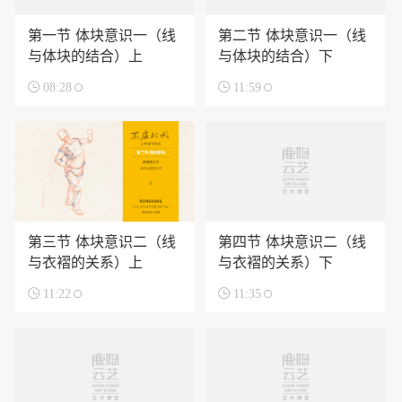
第一节 体块意识一（线
第二节 体块意识一（线
与体块的结合）上
与体块的结合）下

08:28

11:59
第三节 体块意识二（线
第四节 体块意识二（线
与衣褶的关系）上
与衣褶的关系）下

11:22

11:35