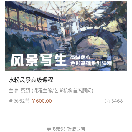
水粉风景高级课程
主讲: 费頭 (
课程主编/艺考机构首席顾问
)
全课:52节
￥600.00
3468

更多精彩·敬请期待