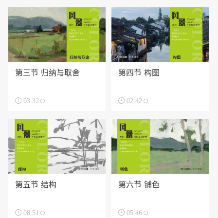
第三节 归纳与取舍
第四节 构图

03:32

02:42
第五节 结构
第六节 铺色

08:51

05:46