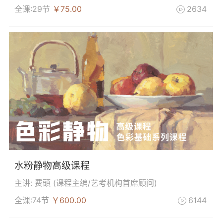
全课:29节
￥75.00
2634

水粉静物高级课程
主讲: 费頭 (
课程主编/艺考机构首席顾问
)
全课:74节
￥600.00
6144
