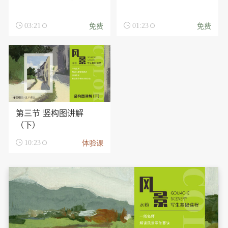
免费
免费

03:21

01:23
第三节 竖构图讲解
（下）
体验课

10:23