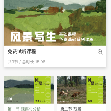

免费试听课程
共3节 / 总时长 15:08

第一节 观察与分析
第二节 取景