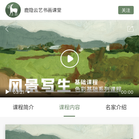
鹿隐云艺书画课堂
关注



03:21
00:00

课程简介
课程内容
名家介绍