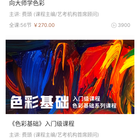
向大师学色彩
主讲: 费頭 (
课程主编/艺考机构首席顾问
)
全课:56节
￥270.00
3900

《色彩基础》入门级课程
主讲: 费頭 (
课程主编/艺考机构首席顾问
)