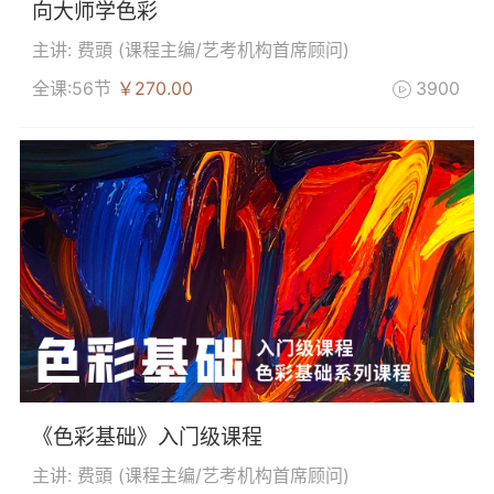
向大师学色彩
主讲: 费頭 (
课程主编/艺考机构首席顾问
)
全课:56节
￥270.00
3900

《色彩基础》入门级课程
主讲: 费頭 (
课程主编/艺考机构首席顾问
)