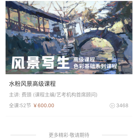
水粉风景高级课程
主讲: 费頭 (
课程主编/艺考机构首席顾问
)
全课:52节
￥600.00
3468

更多精彩·敬请期待