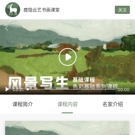
鹿隐云艺书画课堂
关注



03:21
00:00

课程简介
课程内容
名家介绍