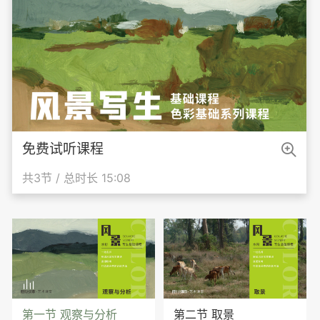

免费试听课程
共3节 / 总时长 15:08

第一节 观察与分析
第二节 取景