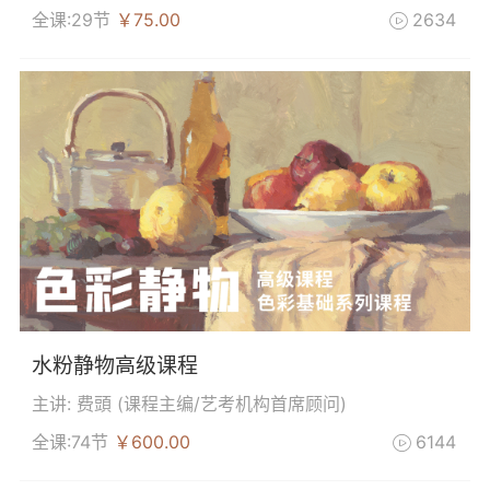
全课:29节
￥75.00
2634

水粉静物高级课程
主讲: 费頭 (
课程主编/艺考机构首席顾问
)
全课:74节
￥600.00
6144
