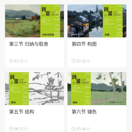
第三节 归纳与取舍
第四节 构图

03:32

02:42
第五节 结构
第六节 铺色

08:51

05:46