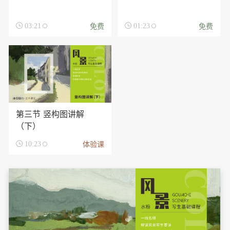
免费
免费

03:21

01:23
第三节 竖构图讲解
（下）
体验课

10:23