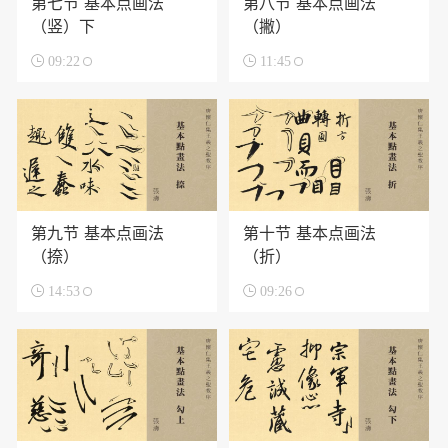
第七节 基本点画法
第八节 基本点画法
（竖）下
（撇）

09:22

11:45
第九节 基本点画法
第十节 基本点画法
（捺）
（折）

14:53

09:26