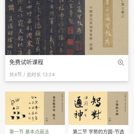

免费试听课程
共4节 / 总时长 13:24

第一节 基本点画法
第二节 字势的方圆-节选