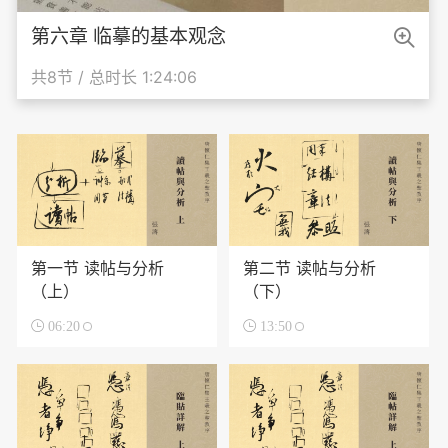

第六章 临摹的基本观念
共8节 / 总时长 1:24:06
第一节 读帖与分析
第二节 读帖与分析
（上）
（下）

06:20

13:50