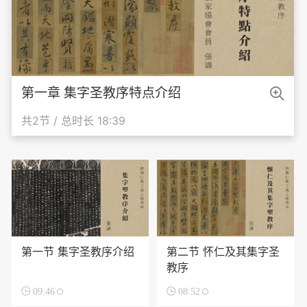

第一章 集字圣教序特点介绍
共2节 / 总时长 18:39
第一节 集字圣教序介绍
第二节 怀仁及其集字圣
教序

09:46

08:52