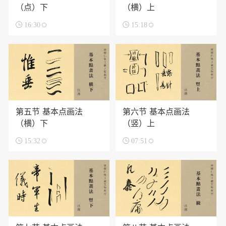
（点）下
（横）上

16:30

15:18
第五节 基本点画法
第六节 基本点画法
（横）下
（竖）上

15:32

07:51