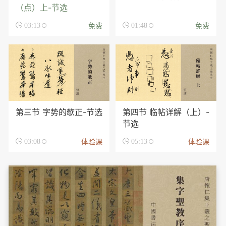
（点）上-节选
免费
免费

03:13

01:48
第三节 字势的欹正-节选
第四节 临帖详解（上）-
节选
体验课
体验课

03:08

05:13