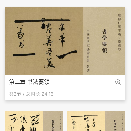

第二章 书法要领
共2节 / 总时长 24:16