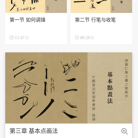
第一节 如何调锋
第二节 行笔与收笔

15:47

08:28

第三章 基本点画法