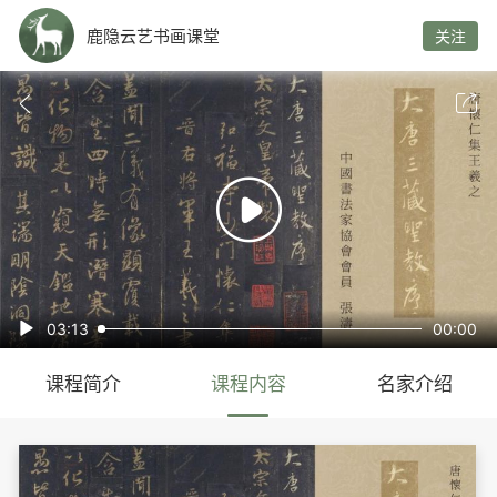
鹿隐云艺书画课堂
关注



03:13
00:00

课程简介
课程内容
名家介绍