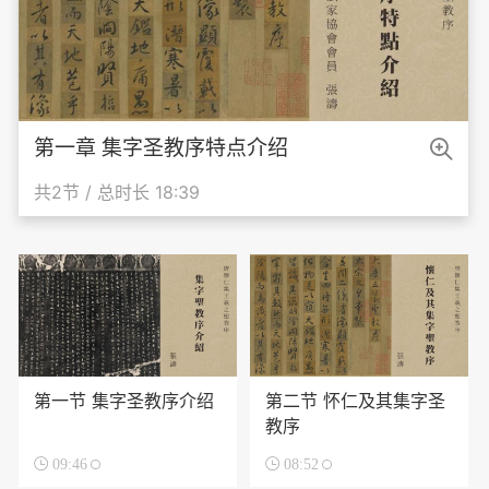

第一章 集字圣教序特点介绍
共2节 / 总时长 18:39
第一节 集字圣教序介绍
第二节 怀仁及其集字圣
教序

09:46

08:52