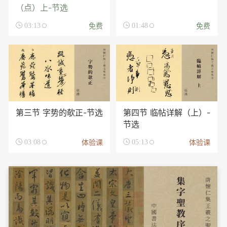
（点）上-节选
免费
免费

03:13

01:48
第三节 字势的欹正-节选
第四节 临帖详解（上）-
节选
体验课
体验课

03:08

05:13