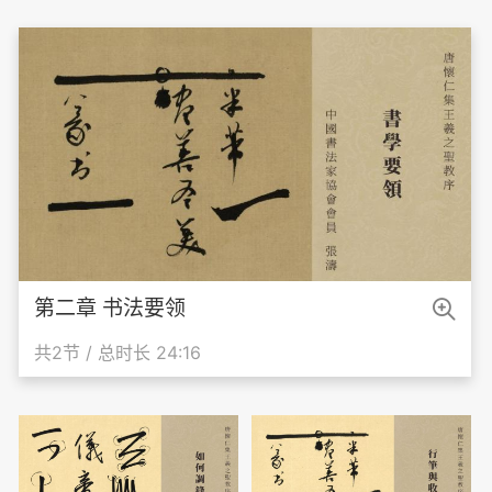

第二章 书法要领
共2节 / 总时长 24:16