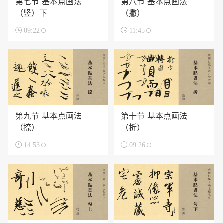
第七节 基本点画法
第八节 基本点画法
（竖）下
（撇）

09:22

11:45
第九节 基本点画法
第十节 基本点画法
（捺）
（折）

14:53

09:26