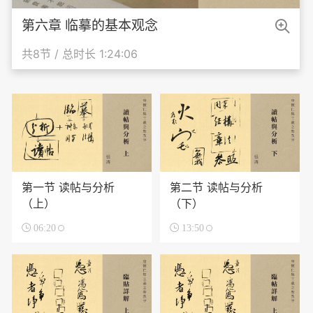

第六章 临摹的基本观念
共8节 / 总时长 1:24:06
第一节 读帖与分析
第二节 读帖与分析
（上）
（下）

06:20

13:50