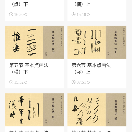
（点）下
（横）上

16:30

15:18
第五节 基本点画法
第六节 基本点画法
（横）下
（竖）上

15:32

07:51