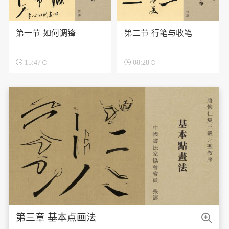
第一节 如何调锋
第二节 行笔与收笔

15:47

08:28

第三章 基本点画法