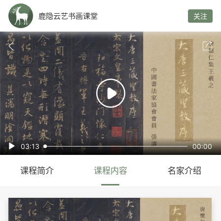
鹿隐云艺书画课堂
关注



03:13
00:00

课程简介
课程内容
名家介绍