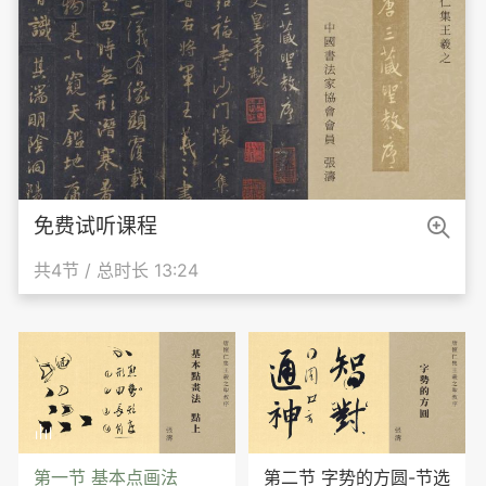

免费试听课程
共4节 / 总时长 13:24

第一节 基本点画法
第二节 字势的方圆-节选