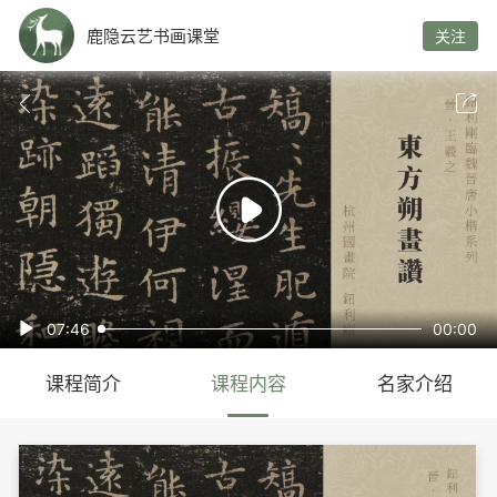
鹿隐云艺书画课堂
关注



07:46
00:00

课程简介
课程内容
名家介绍