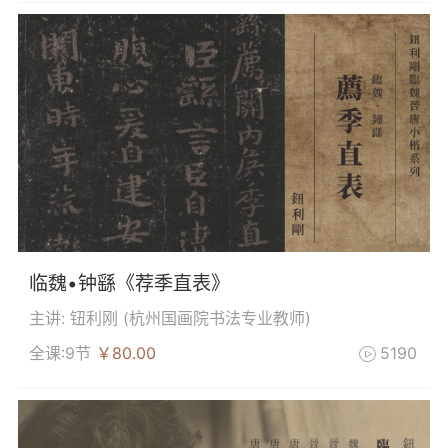
临魏•钟繇《荐季直表》
主讲: 钮利刚 (
杭州国画院书法专业教师
)
全课:9节
￥80.00
5190
