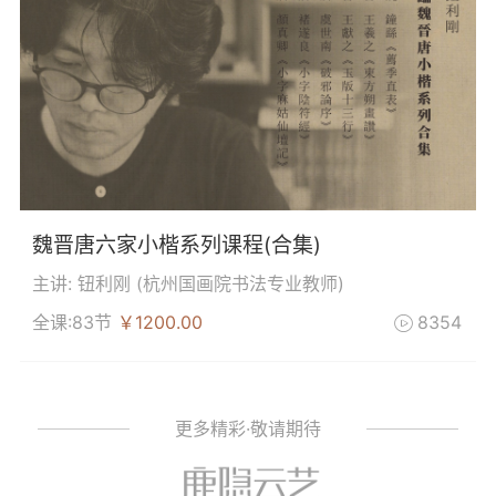
魏晋唐六家小楷系列课程(合集)
主讲: 钮利刚 (
杭州国画院书法专业教师
)
全课:83节
￥1200.00
8354

更多精彩·敬请期待