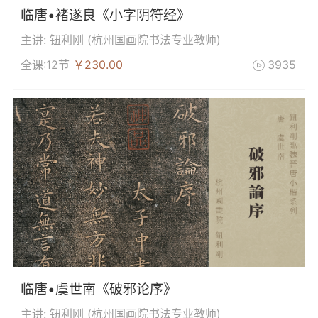
临唐•褚遂良《小字阴符经》
主讲: 钮利刚 (
杭州国画院书法专业教师
)
全课:12节
￥230.00
3935

临唐•虞世南《破邪论序》
主讲: 钮利刚 (
杭州国画院书法专业教师
)