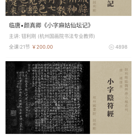
临唐•颜真卿《小字麻姑仙坛记》
主讲: 钮利刚 (
杭州国画院书法专业教师
)
全课:21节
￥200.00
4898
