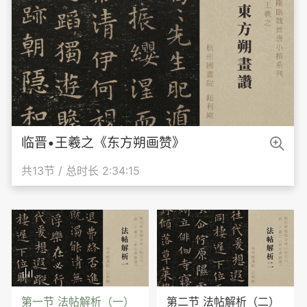

临晋•王羲之《东方朔画赞》
共13节 / 总时长 2:34:15

第一节 法帖解析（一）
第二节 法帖解析（二）