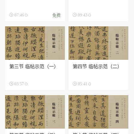
免费

07:46

09:43
第三节 临帖示范（一）
第四节 临帖示范（二）

03:57

05:41