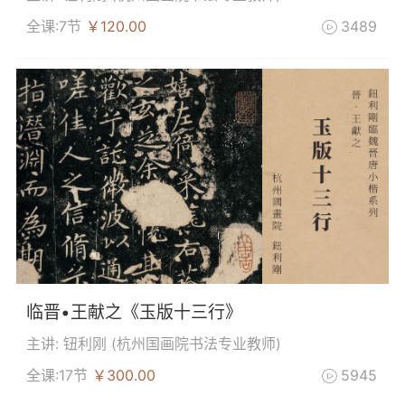
全课:7节
￥120.00
3489

临晋•王献之《玉版十三行》
主讲: 钮利刚 (
杭州国画院书法专业教师
)
全课:17节
￥300.00
5945
