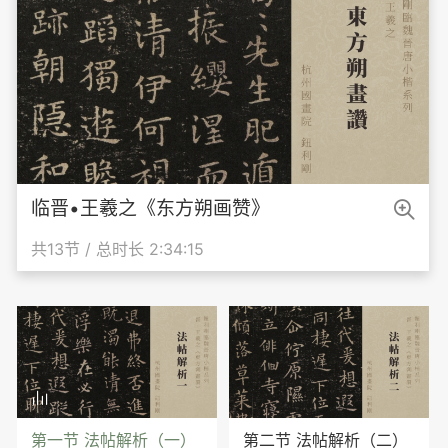

临晋•王羲之《东方朔画赞》
共13节 / 总时长 2:34:15

第一节 法帖解析（一）
第二节 法帖解析（二）