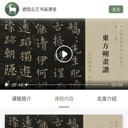
鹿隐云艺书画课堂
关注



07:46
00:00

课程简介
课程内容
名家介绍