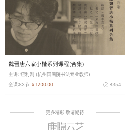
魏晋唐六家小楷系列课程(合集)
主讲: 钮利刚 (
杭州国画院书法专业教师
)
全课:83节
￥1200.00
8354

更多精彩·敬请期待