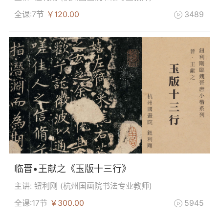
全课:7节
￥120.00
3489

临晋•王献之《玉版十三行》
主讲: 钮利刚 (
杭州国画院书法专业教师
)
全课:17节
￥300.00
5945
