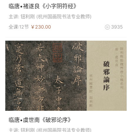
临唐•褚遂良《小字阴符经》
主讲: 钮利刚 (
杭州国画院书法专业教师
)
全课:12节
￥230.00
3935

临唐•虞世南《破邪论序》
主讲: 钮利刚 (
杭州国画院书法专业教师
)