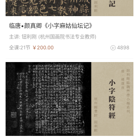
临唐•颜真卿《小字麻姑仙坛记》
主讲: 钮利刚 (
杭州国画院书法专业教师
)
全课:21节
￥200.00
4898
