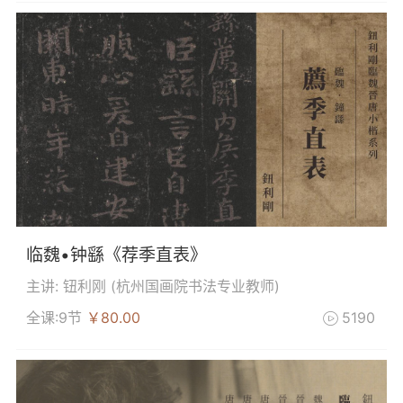
临魏•钟繇《荐季直表》
主讲: 钮利刚 (
杭州国画院书法专业教师
)
全课:9节
￥80.00
5190
