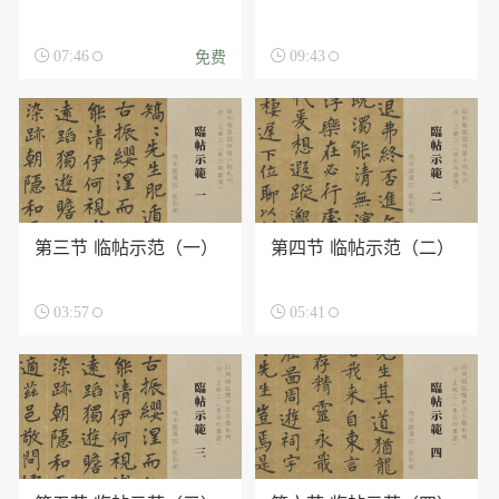
免费

07:46

09:43
第三节 临帖示范（一）
第四节 临帖示范（二）

03:57

05:41