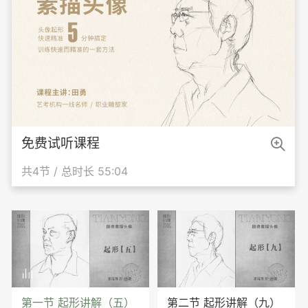

免费试听课程
共4节 / 总时长 55:04

第一节 起形讲解（五）
第二节 起形讲解（九）