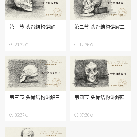
第一节 头骨结构讲解一
第二节 头骨结构讲解二

20:32

12:36
第三节 头骨结构讲解三
第四节 头骨结构讲解四

06:37

07:36