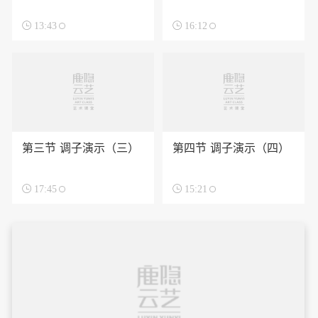

13:43

16:12
第三节 调子演示（三）
第四节 调子演示（四）

17:45

15:21