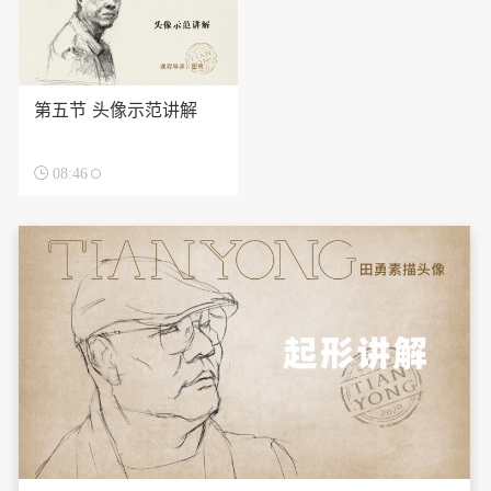
第五节 头像示范讲解

08:46