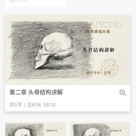

11:57

第二章 头骨结构讲解
共5节 / 总时长 56:10