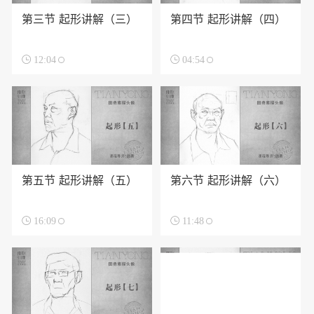
第三节 起形讲解（三）
第四节 起形讲解（四）

12:04

04:54
第五节 起形讲解（五）
第六节 起形讲解（六）

16:09

11:48