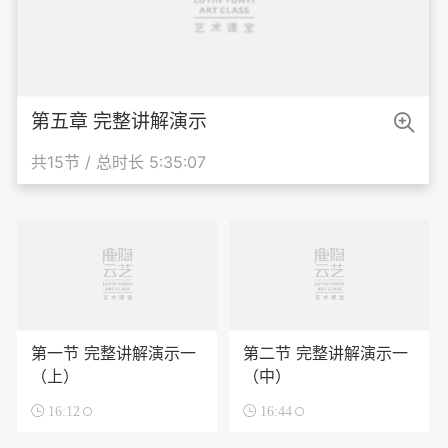

第五章 完整讲解演示
共15节 / 总时长 5:35:07
第一节 完整讲解演示一
第二节 完整讲解演示一
（上）
（中）

16:12

16:44