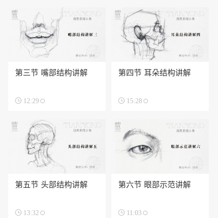
第三节 嘴部结构讲解
第四节 耳朵结构讲解

12:29

15:28
第五节 头部结构讲解
第六节 眼部示范讲解

13:32

11:03