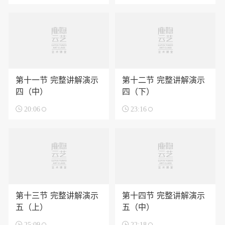
第十一节 完整讲解演示
第十二节 完整讲解演示
四（中）
四（下）

20:06

23:16
第十三节 完整讲解演示
第十四节 完整讲解演示
五（上）
五（中）

25:09

22:18