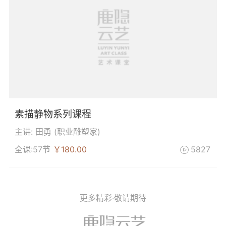
素描静物系列课程
主讲: 田勇 (
职业雕塑家
)
全课:57节
￥180.00
5827

更多精彩·敬请期待