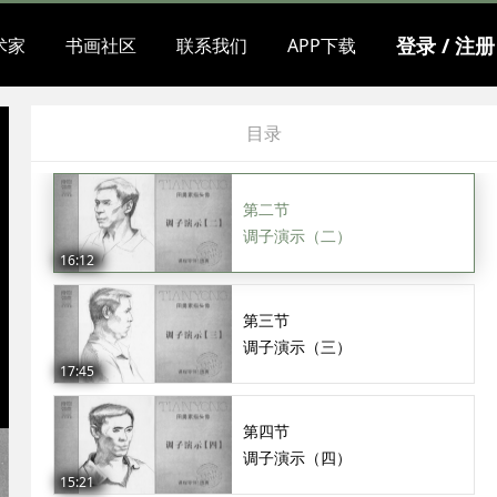
第四章 头像调子演示讲解
登录 / 注册
术家
书画社区
联系我们
APP下载
第一节
调子演示（一）
目录
13:43
第二节
调子演示（二）
16:12
第三节
调子演示（三）
17:45
第四节
调子演示（四）
15:21