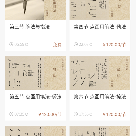
第三节 腕法与指法
第四节 点画用笔法-勒法
免费
￥120.00/节

06:59

22:07
第五节 点画用笔法-努法
第六节 点画用笔法-掠法
￥120.00/节
￥120.00/节

07:35

17:53