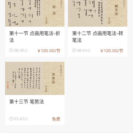
第十一节 点画用笔法-折
第十二节 点画用笔法-转
法
笔法
￥120.00/节
￥120.00/节

08:30

08:03
第十三节 笔势法
免费

03:43