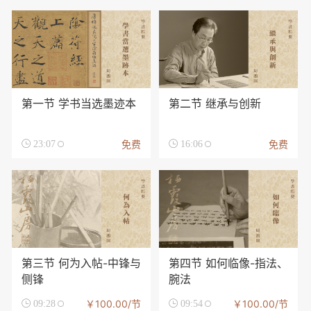
第一节 学书当选墨迹本
第二节 继承与创新
免费
免费

23:07

16:06
第三节 何为入帖-中锋与
第四节 如何临像-指法、
侧锋
腕法
￥100.00/节
￥100.00/节

09:28

09:54