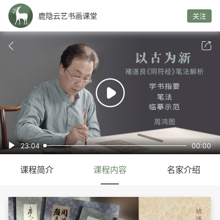
鹿隐云艺书画课堂
关注



23:04
00:00

课程简介
课程内容
名家介绍