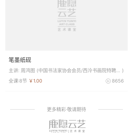
笔墨纸砚
主讲: 周鸿图 (
中国书法家协会会员/西泠书画院特聘画师
)
全课:8节
￥1.00
8656

更多精彩·敬请期待