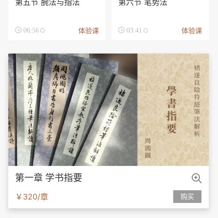
第五节 腕法与指法
第六节 笔势法
体验课
体验课

06:56

03:41

第一章 学书指要
￥320/章
购买