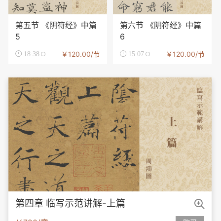
第五节 《阴符经》中篇
第六节 《阴符经》中篇
5
6
￥120.00/节
￥120.00/节

18:38

15:07

第四章 临写示范讲解-上篇