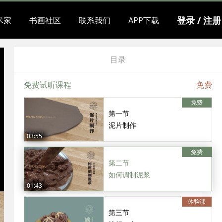
登录 / 注册
术家
书画社区
联系我们
APP下载
目录
免费试听课程
免费
免费
第一节
泥片制作
03:55
免费
第二节
如何调制泥浆
01:43
体验课
第三节