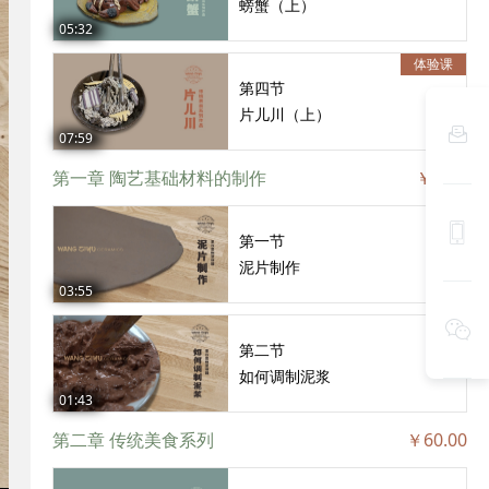
螃蟹（上）
05:32
体验课
第四节
片儿川（上）

07:59
第一章 陶艺基础材料的制作
￥2.00

第一节
泥片制作
03:55

第二节
如何调制泥浆
01:43
第二章 传统美食系列
￥60.00