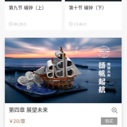
第九节 编钟（上）
第十节 编钟（下）

06:28

13:46

第四章 展望未来
￥20/章
购买