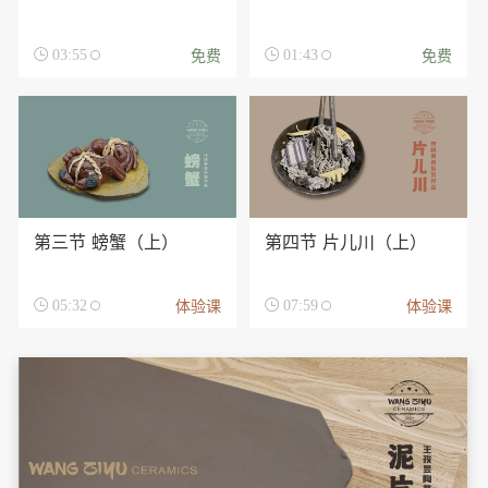
免费
免费

03:55

01:43
第三节 螃蟹（上）
第四节 片儿川（上）
体验课
体验课

05:32

07:59