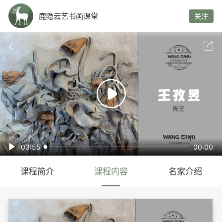
鹿隐云艺书画课堂
关注



03:55
00:00

课程简介
课程内容
名家介绍