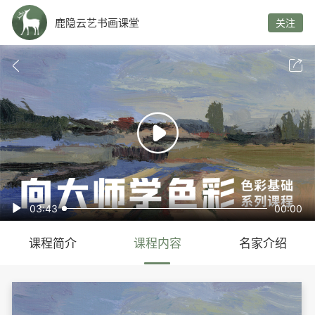
鹿隐云艺书画课堂
关注



03:43
00:00

课程简介
课程内容
名家介绍