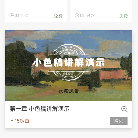
免费
免费

03:43

09:59

第一章 小色稿讲解演示
￥150/章
购买