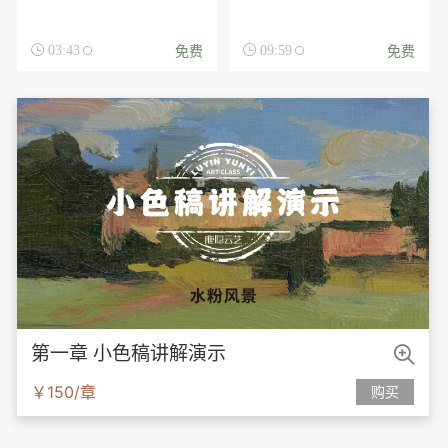
免费
免费

03:43

09:59

第一章 小色稿讲解演示
￥150/章
购买