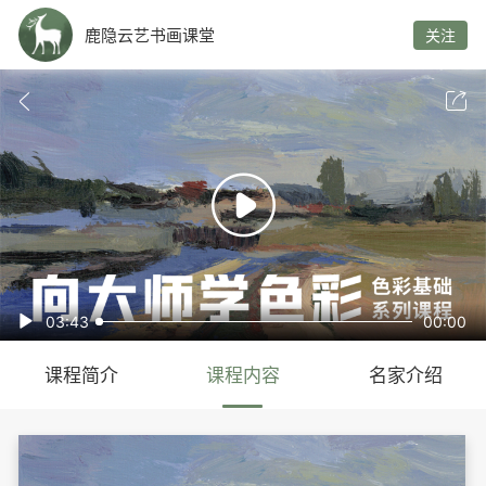
鹿隐云艺书画课堂
关注



03:43
00:00

课程简介
课程内容
名家介绍