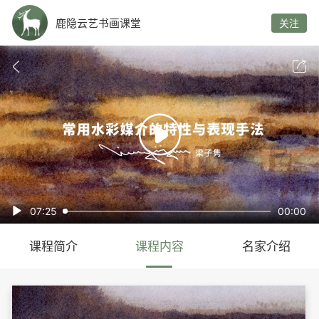
鹿隐云艺书画课堂
关注



07:25
00:00

课程简介
课程内容
名家介绍