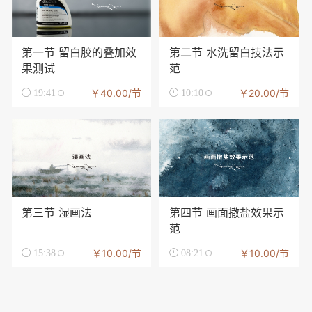
第一节 留白胶的叠加效
第二节 水洗留白技法示
果测试
范
￥40.00/节
￥20.00/节

19:41

10:10
第三节 湿画法
第四节 画面撒盐效果示
范
￥10.00/节
￥10.00/节

15:38

08:21