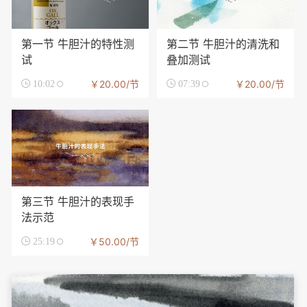
第一节 牛胆汁的特性测
第二节 牛胆汁的清洗和
试
叠加测试
￥20.00/节
￥20.00/节

10:02

07:39
第三节 牛胆汁的表现手
法示范
￥50.00/节

25:19