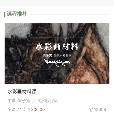
课程推荐
水彩画材料课
主讲: 梁子隽 (
当代水彩名家
)
全课:24节
￥300.00
12608
