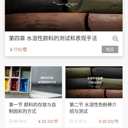

第四章 水溶性颜料的测试和表现手法
￥170/章
购买
第一节 颜料的存放与自
第二节 水溶性色粉棒介
制固彩的方式
绍与测试
￥20.00/节
￥20.00/节

08:54

11:43