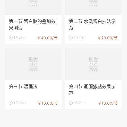
第一节 留白胶的叠加效
第二节 水洗留白技法示
果测试
范
￥40.00/节
￥20.00/节

19:41

10:10
第三节 湿画法
第四节 画面撒盐效果示
范
￥10.00/节
￥10.00/节

15:38

08:21