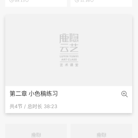

09:15

11:16

第二章 小色稿练习
共4节 / 总时长 38:23