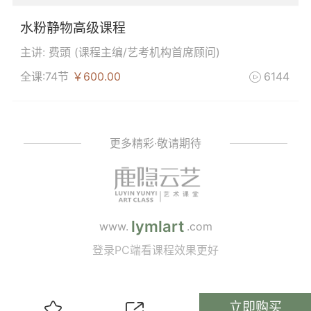
水粉静物高级课程
主讲: 费頭 (
课程主编/艺考机构首席顾问
)
全课:74节
￥600.00
6144

更多精彩·敬请期待
lymlart
www.
.com
登录PC端看课程效果更好
立即购买

