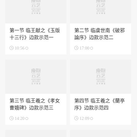
第一节 临王献之《玉版
第二节 临虞世南《破邪
十三行》边款示范一
論序》边款示范二

10:56

17:00
第三节 临王羲之《孝女
第四节 临王羲之《蘭亭
曹娥碑》边款示范三
序》边款示范四

14:20

12:09