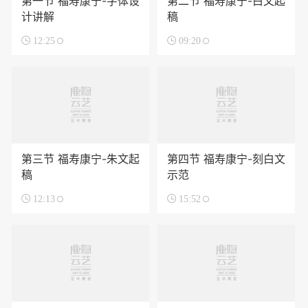
第一节 福寿康宁-字体设
第二节 福寿康宁-白文起
计讲解
稿

12:25

09:20
第三节 福寿康宁-朱文起
第四节 福寿康宁-刻白文
稿
示范

12:13

15:52