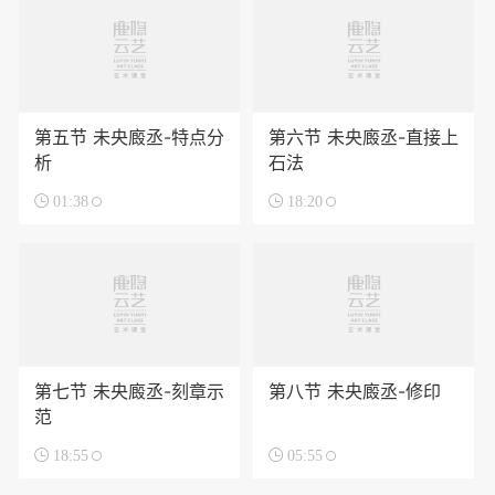
第五节 未央廄丞-特点分
第六节 未央廄丞-直接上
析
石法

01:38

18:20
第七节 未央廄丞-刻章示
第八节 未央廄丞-修印
范

18:55

05:55