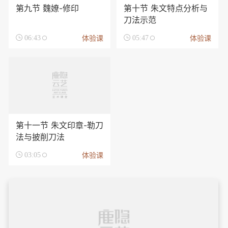
第九节 魏嫽-修印
第十节 朱文特点分析与
刀法示范
体验课
体验课

06:43

05:47
第十一节 朱文印章-勒刀
法与披削刀法
体验课

03:05