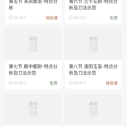
第五节 未央廄丞-特点分
第六节 兰干左尉-特点分
析
析及刀法示范
体验课
免费

03:18

04:53
第七节 殿中都尉-特点分
第八节 淮阳玉玺-特点分
析及刀法示范
析及刀法示范
免费
体验课

03:40

03:43