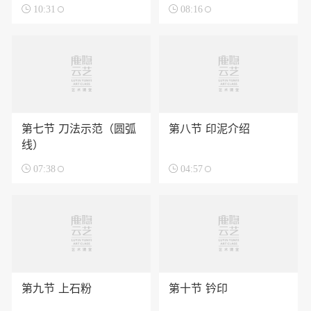

10:31

08:16
第七节 刀法示范（圆弧
第八节 印泥介绍
线）

07:38

04:57
第九节 上石粉
第十节 钤印