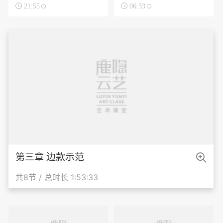

21:55

06:33

第三章 边款示范
共8节 / 总时长 1:53:33