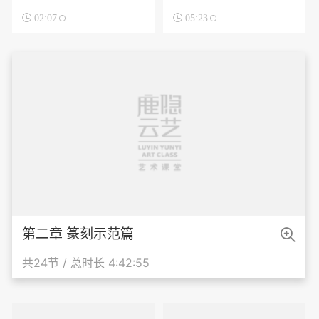

02:07

05:23

第二章 篆刻示范篇
共24节 / 总时长 4:42:55