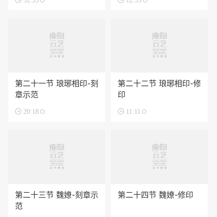

32:35

12:35
第二十一节 琅琊相印-刻
第二十二节 琅琊相印-修
章示范
印

20:18

11:11
第二十三节 魏嫽-刻章示
第二十四节 魏嫽-修印
范