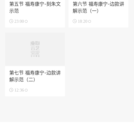
第五节 福寿康宁-刻朱文
第六节 福寿康宁-边款讲
示范
解示范（一）

23:00

18:20
第七节 福寿康宁-边款讲
解示范（二）

12:36