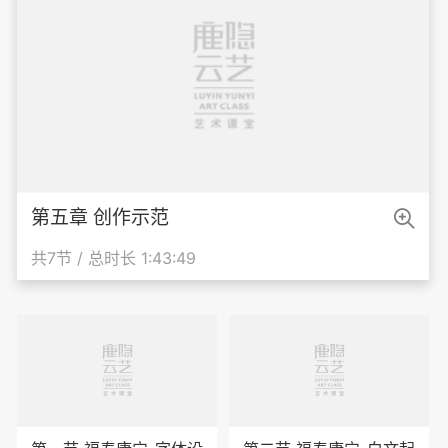

第五章 创作示范
共7节 / 总时长 1:43:49