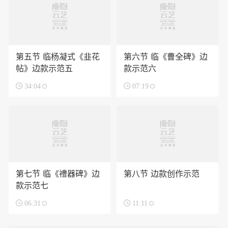
第五节 临杨凝式《韭花
第六节 临《曹全碑》边
帖》边款示范五
款示范六

34:04

07:19
第七节 临《禮器碑》边
第八节 边款创作示范
款示范七

06:31

11:11