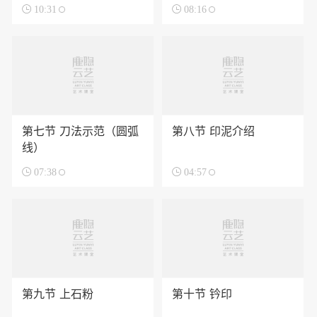

10:31

08:16
第七节 刀法示范（圆弧
第八节 印泥介绍
线）

07:38

04:57
第九节 上石粉
第十节 钤印