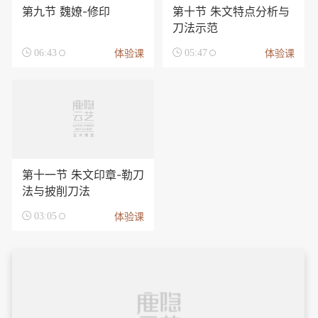
第九节 魏嫽-修印
第十节 朱文特点分析与
刀法示范
体验课
体验课

06:43

05:47
第十一节 朱文印章-勒刀
法与披削刀法
体验课

03:05