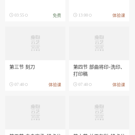
免费
体验课

03:55

13:00
第三节 刻刀
第四节 部曲将印-洗印、
打印稿
体验课
体验课

07:40

07:40