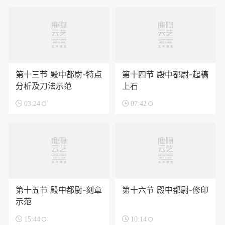
第十三节 殿中都尉-特点
第十四节 殿中都尉-起稿
分析及刀法示范
上石

03:24

07:42
第十五节 殿中都尉-刻章
第十六节 殿中都尉-修印
示范

15:44

10:14