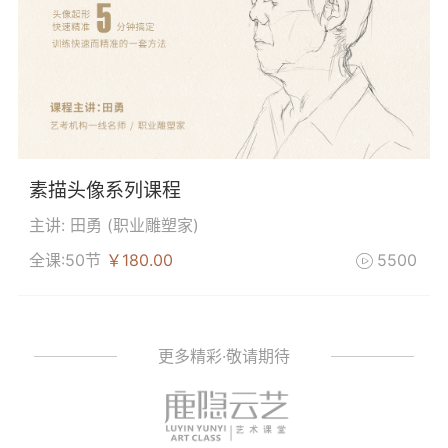
素描头像系列课程
主讲: 田勇 (
职业雕塑家
)
全课:50节
￥180.00
5500

更多精彩·敬请期待