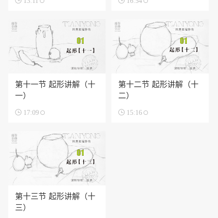

13:11

16:54
第十一节 起形讲解（十
第十二节 起形讲解（十
一）
二）

17:09

15:16
第十三节 起形讲解（十
三）