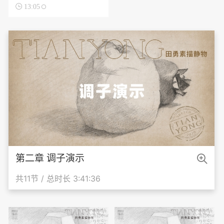

13:05

第二章 调子演示
共11节 / 总时长 3:41:36