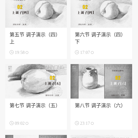
第五节 调子演示（四）
第六节 调子演示（四）
上
下

19:58

17:07
第七节 调子演示（五）
第八节 调子演示（六）

09:02

23:17