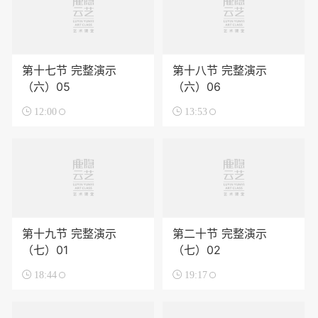
第十七节 完整演示
第十八节 完整演示
（六）05
（六）06

12:00

13:53
第十九节 完整演示
第二十节 完整演示
（七）01
（七）02

18:44

19:17