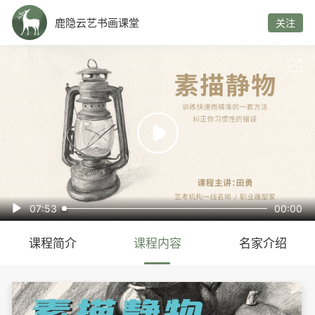
鹿隐云艺书画课堂
关注



07:53
00:00

课程简介
课程内容
名家介绍