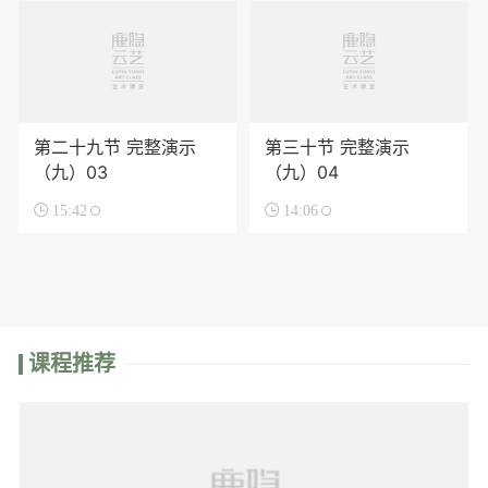
第二十九节 完整演示
第三十节 完整演示
（九）03
（九）04

15:42

14:06
课程推荐