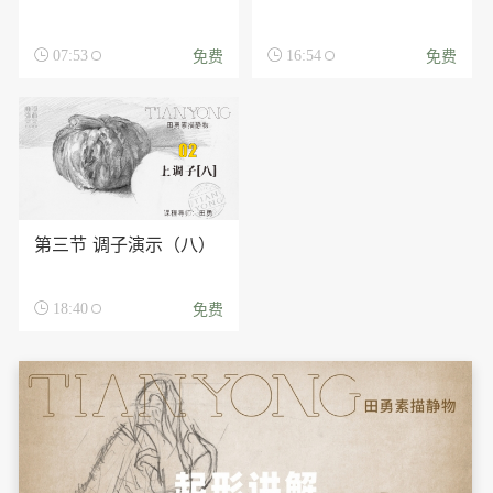
免费
免费

07:53

16:54
第三节 调子演示（八）
免费

18:40