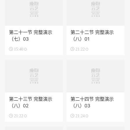
第二十一节 完整演示
第二十二节 完整演示
（七）03
（八）01

15:40

21:22
第二十三节 完整演示
第二十四节 完整演示
（八）02
（八）03

21:22

21:24