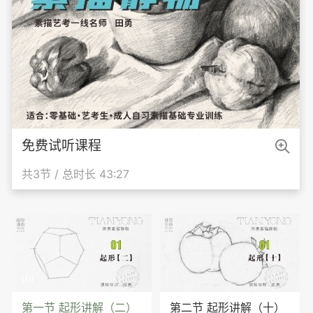

免费试听课程
共3节 / 总时长 43:27

第一节 起形讲解（二）
第二节 起形讲解（十）