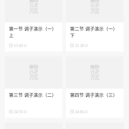
第一节 调子演示（一）
第二节 调子演示（一）
上
下

15:02

22:26
第三节 调子演示（二）
第四节 调子演示（三）

24:55

24:05