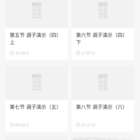
第五节 调子演示（四）
第六节 调子演示（四）
上
下

19:58

17:07
第七节 调子演示（五）
第八节 调子演示（六）

09:02

23:17