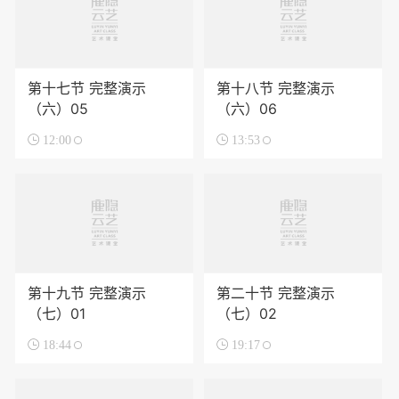
第十七节 完整演示
第十八节 完整演示
（六）05
（六）06

12:00

13:53
第十九节 完整演示
第二十节 完整演示
（七）01
（七）02

18:44

19:17