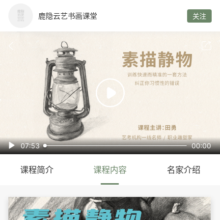
鹿隐云艺书画课堂
关注



07:53
00:00

课程简介
课程内容
名家介绍