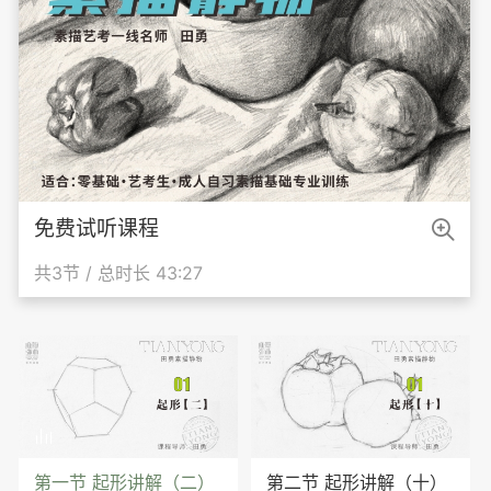

免费试听课程
共3节 / 总时长 43:27

第一节 起形讲解（二）
第二节 起形讲解（十）