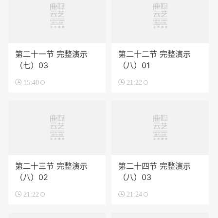
第二十一节 完整演示
第二十二节 完整演示
（七）03
（八）01

15:40

21:22
第二十三节 完整演示
第二十四节 完整演示
（八）02
（八）03

21:22

21:24