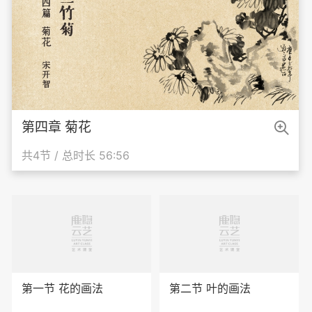

第四章 菊花
共4节 / 总时长 56:56
第一节 花的画法
第二节 叶的画法