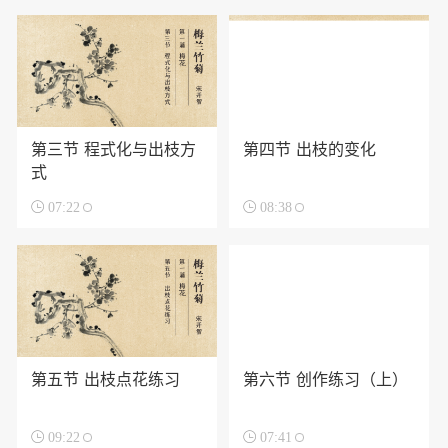
第三节 程式化与出枝方
第四节 出枝的变化
式

07:22

08:38
第五节 出枝点花练习
第六节 创作练习（上）

09:22

07:41