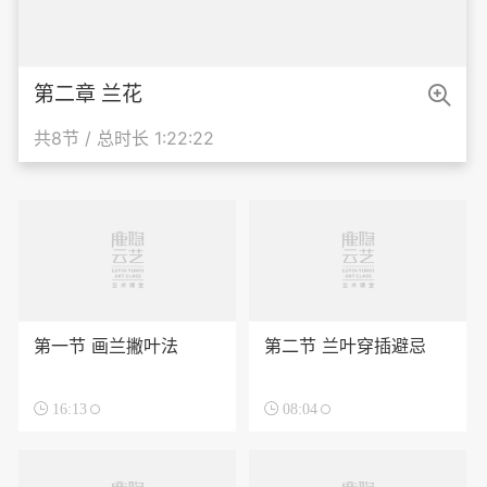

第二章 兰花
共8节 / 总时长 1:22:22
第一节 画兰撇叶法
第二节 兰叶穿插避忌

16:13

08:04