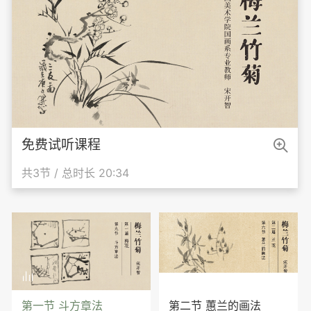

免费试听课程
共3节 / 总时长 20:34

第一节 斗方章法
第二节 蕙兰的画法