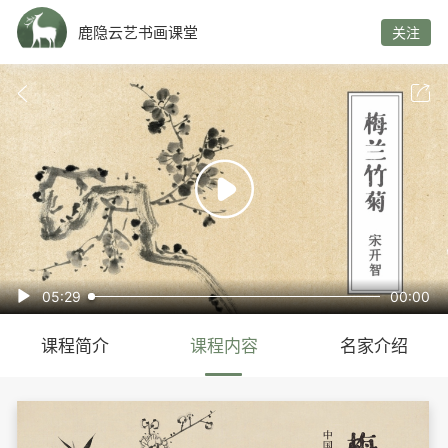
鹿隐云艺书画课堂
关注



05:29
00:00

课程简介
课程内容
名家介绍