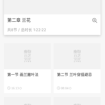

第二章 兰花
共8节 / 总时长 1:22:22
第一节 画兰撇叶法
第二节 兰叶穿插避忌

16:13

08:04