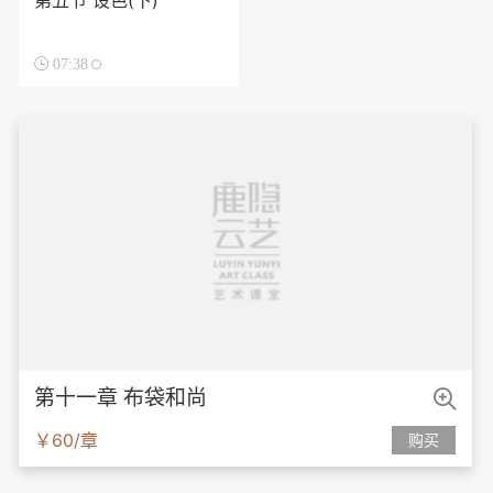
第五节 设色(下)

07:38

第十一章 布袋和尚
￥60/章
购买