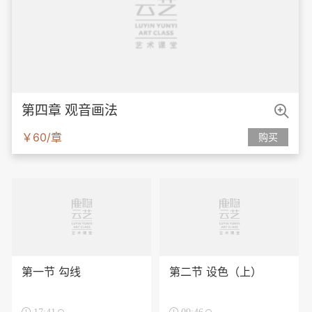

第四章 观音画法
￥60/章
购买
第一节 勾线
第二节 设色（上）