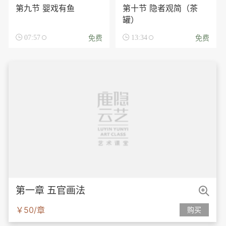
第九节 婴戏有鱼
第十节 隐者观简（茶
罐）
免费
免费

07:57

13:34

第一章 五官画法
￥50/章
购买