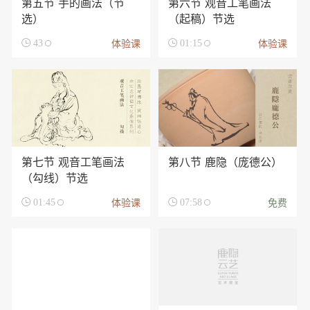
第五节 手的画法（节
第六节 观音工笔画法
选）
（起稿）节选
体验课
体验课

43

01:15
第七节 观音工笔画法
第八节 鹿隐（庞德公）
（勾线）节选
体验课
免费

01:45

07:58