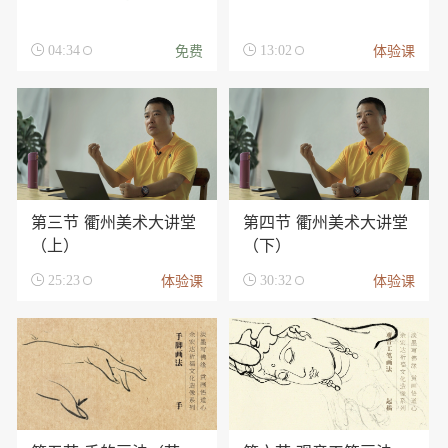
免费
体验课

04:34

13:02
第三节 衢州美术大讲堂
第四节 衢州美术大讲堂
（上）
（下）
体验课
体验课

25:23

30:32