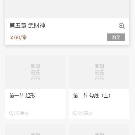

第五章 武财神
￥60/章
购买
第一节 起形
第二节 勾线（上）

07:30

09:55