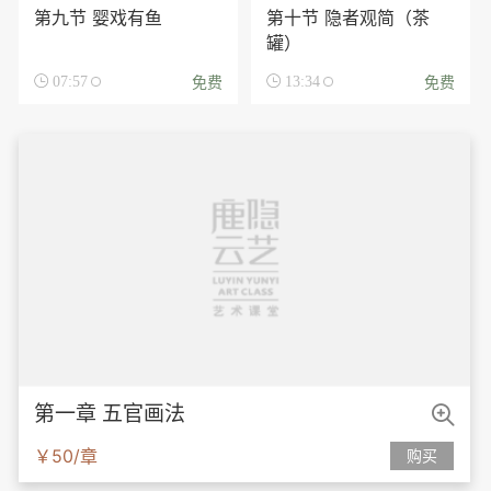
第九节 婴戏有鱼
第十节 隐者观简（茶
罐）
免费
免费

07:57

13:34

第一章 五官画法
￥50/章
购买