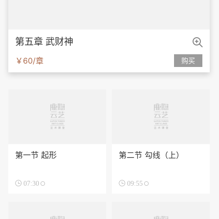

第五章 武财神
￥60/章
购买
第一节 起形
第二节 勾线（上）

07:30

09:55