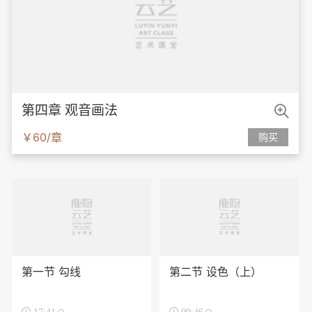

第四章 观音画法
￥60/章
购买
第一节 勾线
第二节 设色（上）