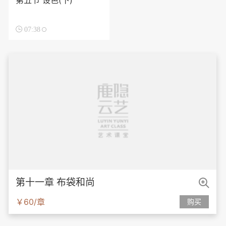
第五节 设色(下)

07:38

第十一章 布袋和尚
￥60/章
购买