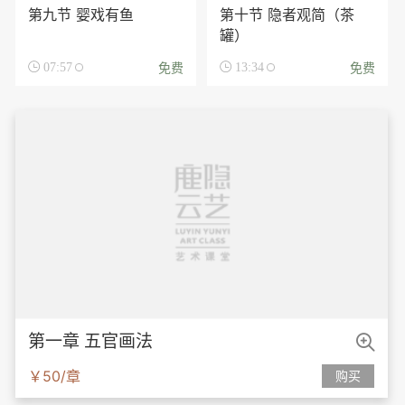
第九节 婴戏有鱼
第十节 隐者观简（茶
罐）
免费
免费

07:57

13:34

第一章 五官画法
￥50/章
购买