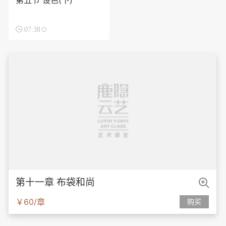
第五节 设色(下)

07:38

第十一章 布袋和尚
￥60/章
购买