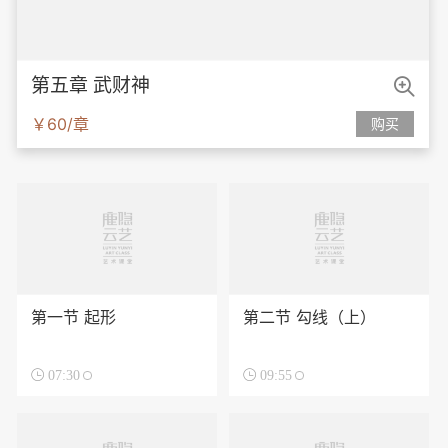

第五章 武财神
￥60/章
购买
第一节 起形
第二节 勾线（上）

07:30

09:55