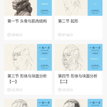
第一节 头骨与肌肉结构
第二节 起形

10:02

07:42
第三节 形体与块面分析
第四节 形体与块面分析
【一】
【二】

12:35

15:15