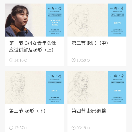
第一节 3/4女青年头像
第二节 起形（中）
应试讲解及起形（上）

14:18

10:59
第三节 起形（下）
第四节 起形调整

12:57

06:19