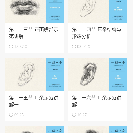
第二十三节 正面嘴部示
第二十四节 耳朵结构与
范讲解
形态分析

15:57

08:04
第二十五节 耳朵示范讲
第二十六节 耳朵示范讲
解一
解二

09:25

10:27