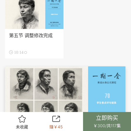
第五节 调整修改完成

10:14
立即购买


￥300/共117集
未收藏
赚￥45