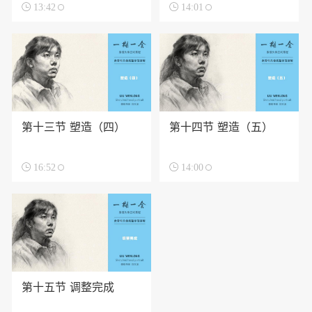

13:42

14:01
第十三节 塑造（四）
第十四节 塑造（五）

16:52

14:00
第十五节 调整完成