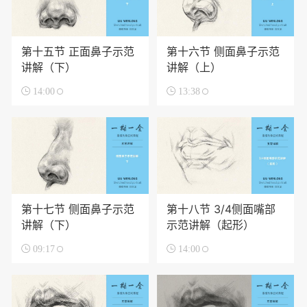
第十五节 正面鼻子示范
第十六节 侧面鼻子示范
讲解（下）
讲解（上）

14:00

13:38
第十七节 侧面鼻子示范
第十八节 3/4侧面嘴部
讲解（下）
示范讲解（起形）

09:17

14:00