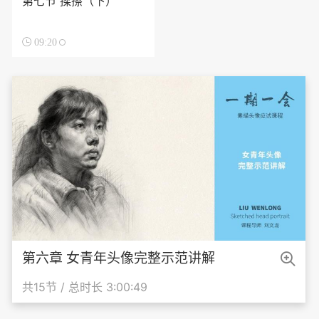
第七节 揉擦（下）

09:20

第六章 女青年头像完整示范讲解
共15节 / 总时长 3:00:49