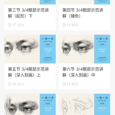
第三节 3/4眼部示范讲
第四节 3/4眼部示范讲
解（起形）下
解（铺色）

17:13

13:16
第五节 3/4眼部示范讲
第六节 3/4眼部示范讲
解（深入刻画）上
解（深入刻画）中

10:22

12:18