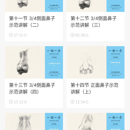
第十一节 3/4侧面鼻子
第十二节 3/4侧面鼻子
示范讲解（二）
示范讲解（三）

17:11

05:50
第十三节 3/4侧面鼻子
第十四节 正面鼻子示范
示范讲解（四）
讲解（上）

15:12

12:54