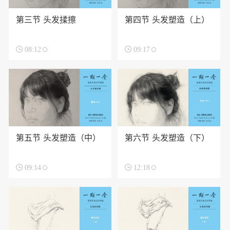
第三节 头发揉擦
第四节 头发塑造（上）

08:12

09:17
第五节 头发塑造（中）
第六节 头发塑造（下）

09:14

12:18