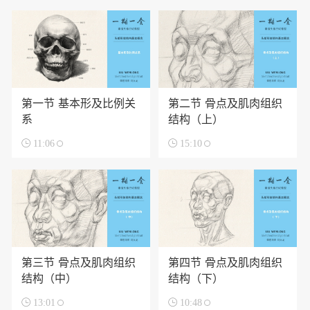
第一节 基本形及比例关
第二节 骨点及肌肉组织
系
结构（上）

11:06

15:10
第三节 骨点及肌肉组织
第四节 骨点及肌肉组织
结构（中）
结构（下）

13:01

10:48