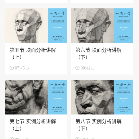
第五节 块面分析讲解
第六节 块面分析讲解
（上）
（下）

07:45

08:42
第七节 实例分析讲解
第八节 实例分析讲解
（上）
（下）