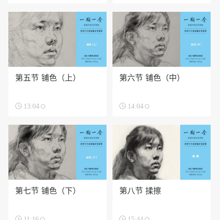
第五节 铺色（上）
第六节 铺色（中）

13:04

14:04
第七节 铺色（下）
第八节 揉擦

11:16

15:44