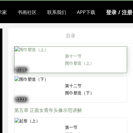
围巾铺色
13:06
登录 / 注册
术家
书画社区
联系我们
APP下载
第十节
围巾揉擦
目录
09:41
第十一节
围巾塑造（上）
11:05
第十二节
围巾塑造（下）
13:23
第五章 正面女青年头像示范讲解
第一节