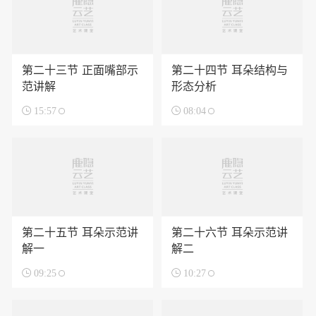
第二十三节 正面嘴部示
第二十四节 耳朵结构与
范讲解
形态分析

15:57

08:04
第二十五节 耳朵示范讲
第二十六节 耳朵示范讲
解一
解二

09:25

10:27