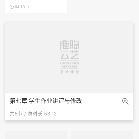

04:10

第七章 学生作业讲评与修改
共5节 / 总时长 53:12