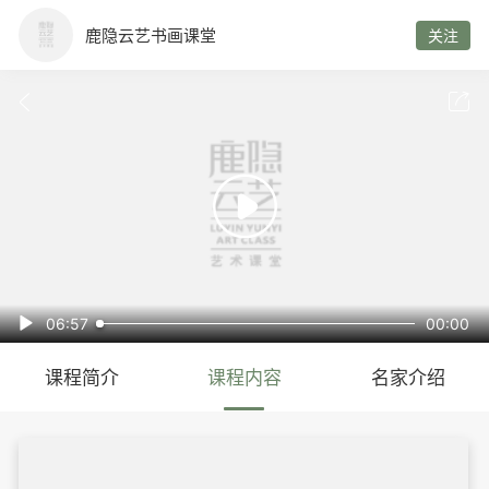
鹿隐云艺书画课堂
关注



06:57
00:00

课程简介
课程内容
名家介绍