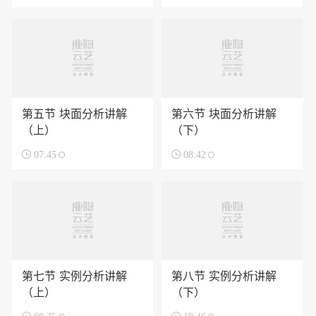
第五节 块面分析讲解
第六节 块面分析讲解
（上）
（下）

07:45

08:42
第七节 实例分析讲解
第八节 实例分析讲解
（上）
（下）