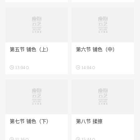
第五节 铺色（上）
第六节 铺色（中）

13:04

14:04
第七节 铺色（下）
第八节 揉擦

11:16

15:44