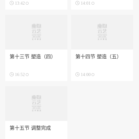

13:42

14:01
第十三节 塑造（四）
第十四节 塑造（五）

16:52

14:00
第十五节 调整完成