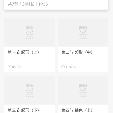
共7节 / 总时长 1:11:36
第一节 起形（上）
第二节 起形（中）

08:58

11:48
第三节 起形（下）
第四节 铺色（上）