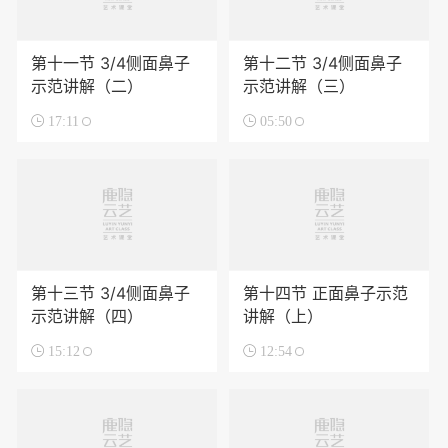
第十一节 3/4侧面鼻子
第十二节 3/4侧面鼻子
示范讲解（二）
示范讲解（三）

17:11

05:50
第十三节 3/4侧面鼻子
第十四节 正面鼻子示范
示范讲解（四）
讲解（上）

15:12

12:54