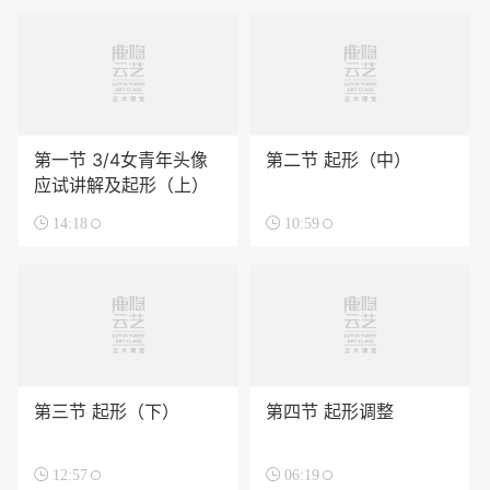
第一节 3/4女青年头像
第二节 起形（中）
应试讲解及起形（上）

14:18

10:59
第三节 起形（下）
第四节 起形调整

12:57

06:19