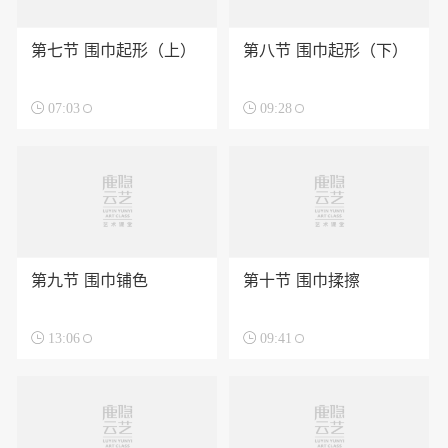
第七节 围巾起形（上）
第八节 围巾起形（下）

07:03

09:28
第九节 围巾铺色
第十节 围巾揉擦

13:06

09:41