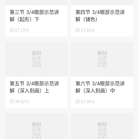
第三节 3/4眼部示范讲
第四节 3/4眼部示范讲
解（起形）下
解（铺色）

17:13

13:16
第五节 3/4眼部示范讲
第六节 3/4眼部示范讲
解（深入刻画）上
解（深入刻画）中

10:22

12:18