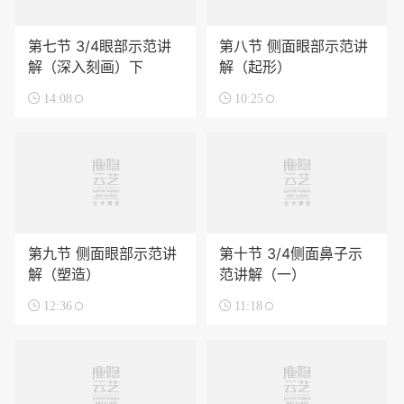
第七节 3/4眼部示范讲
第八节 侧面眼部示范讲
解（深入刻画）下
解（起形）

14:08

10:25
第九节 侧面眼部示范讲
第十节 3/4侧面鼻子示
解（塑造）
范讲解（一）

12:36

11:18