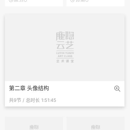

08:35

10:46

第二章 头像结构
共9节 / 总时长 1:51:45