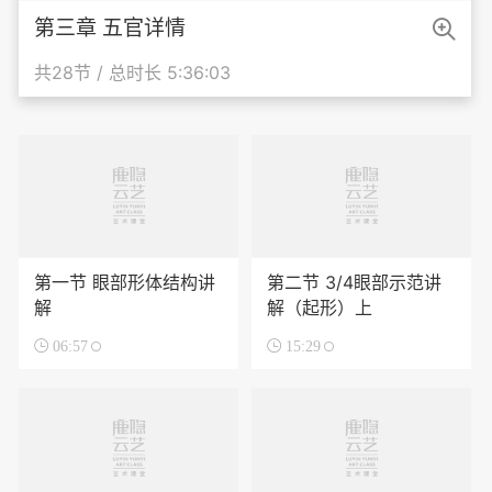

第三章 五官详情
共28节 / 总时长 5:36:03
第一节 眼部形体结构讲
第二节 3/4眼部示范讲
解
解（起形）上

06:57

15:29