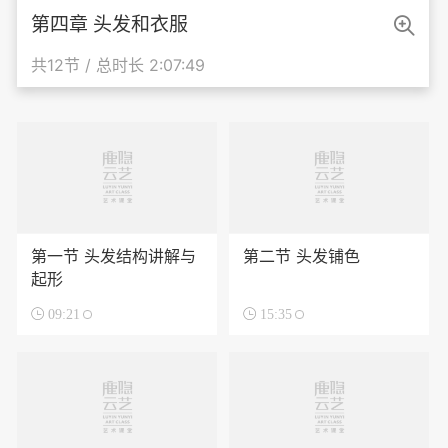

第四章 头发和衣服
共12节 / 总时长 2:07:49
第一节 头发结构讲解与
第二节 头发铺色
起形

09:21

15:35