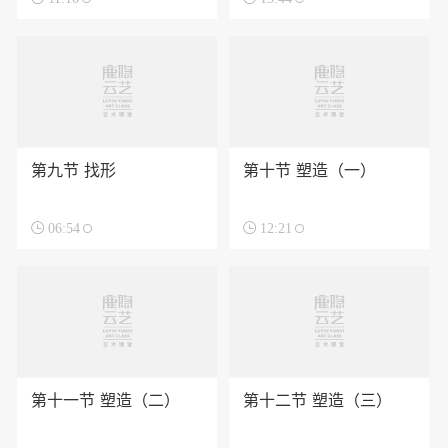
第九节 找形
第十节 塑造（一）

06:54

12:21
第十一节 塑造（二）
第十二节 塑造（三）