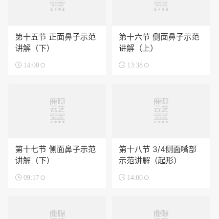
第十五节 正面鼻子示范
第十六节 侧面鼻子示范
讲解（下）
讲解（上）

14:00

13:38
第十七节 侧面鼻子示范
第十八节 3/4侧面嘴部
讲解（下）
示范讲解（起形）

09:17

14:00