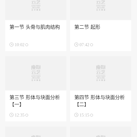
第一节 头骨与肌肉结构
第二节 起形

10:02

07:42
第三节 形体与块面分析
第四节 形体与块面分析
【一】
【二】

12:35

15:15