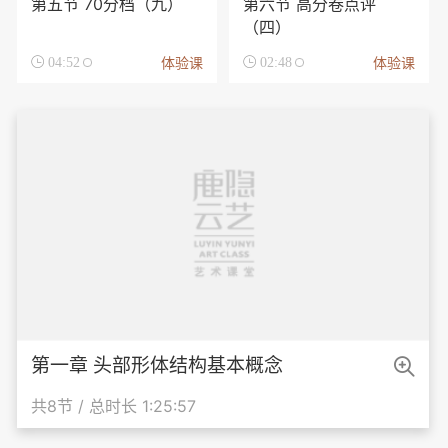
第五节 70分档（九）
第六节 高分卷点评
（四）
体验课
体验课

04:52

02:48

第一章 头部形体结构基本概念
共8节 / 总时长 1:25:57