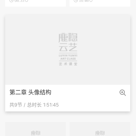

08:35

10:46

第二章 头像结构
共9节 / 总时长 1:51:45