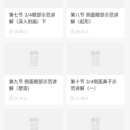
第七节 3/4眼部示范讲
第八节 侧面眼部示范讲
解（深入刻画）下
解（起形）

14:08

10:25
第九节 侧面眼部示范讲
第十节 3/4侧面鼻子示
解（塑造）
范讲解（一）

12:36

11:18