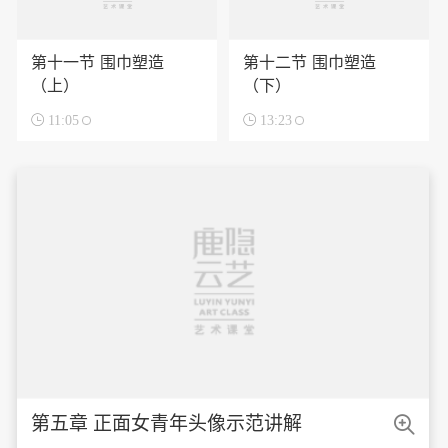
第十一节 围巾塑造
第十二节 围巾塑造
（上）
（下）

11:05

13:23

第五章 正面女青年头像示范讲解