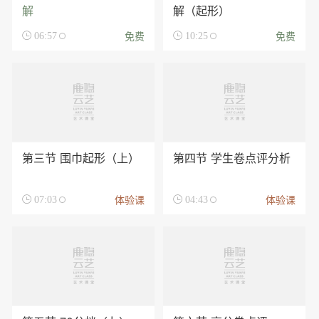
解
解（起形）
免费
免费

06:57

10:25
第三节 围巾起形（上）
第四节 学生卷点评分析
体验课
体验课

07:03

04:43