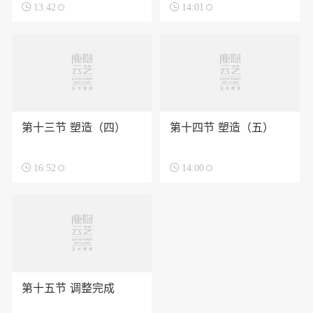

13:42

14:01
第十三节 塑造（四）
第十四节 塑造（五）

16:52

14:00
第十五节 调整完成