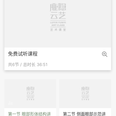

免费试听课程
共6节 / 总时长 36:51

第一节 眼部形体结构讲
第二节 侧面眼部示范讲