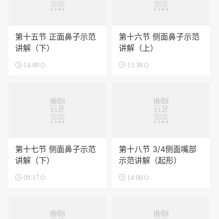
第十五节 正面鼻子示范
第十六节 侧面鼻子示范
讲解（下）
讲解（上）

14:00

13:38
第十七节 侧面鼻子示范
第十八节 3/4侧面嘴部
讲解（下）
示范讲解（起形）

09:17

14:00