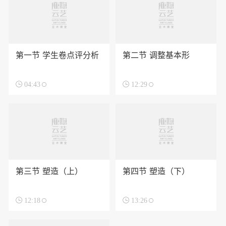
第一节 学生卷点评分析
第二节 调整基本形

04:43

12:29
第三节 塑造（上）
第四节 塑造（下）

12:18

13:26