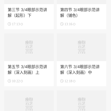
第三节 3/4眼部示范讲
第四节 3/4眼部示范讲
解（起形）下
解（铺色）

17:13

13:16
第五节 3/4眼部示范讲
第六节 3/4眼部示范讲
解（深入刻画）上
解（深入刻画）中

10:22

12:18