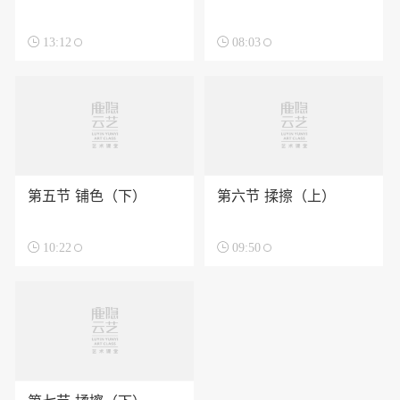

13:12

08:03
第五节 铺色（下）
第六节 揉擦（上）

10:22

09:50