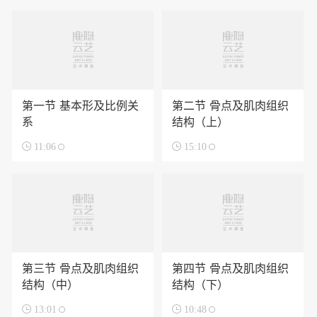
第一节 基本形及比例关
第二节 骨点及肌肉组织
系
结构（上）

11:06

15:10
第三节 骨点及肌肉组织
第四节 骨点及肌肉组织
结构（中）
结构（下）

13:01

10:48